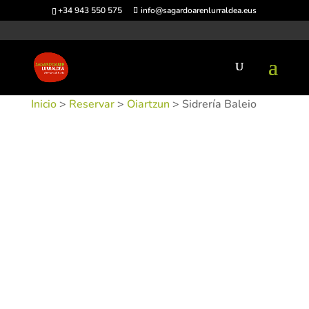
+34 943 550 575
info@sagardoarenlurraldea.eus
Inicio
>
Reservar
>
Oiartzun
> Sidrería Baleio
SKU:
SIDBAL-1
Categorías:
Oiartzun
,
Sidrerías
Etiquetas: