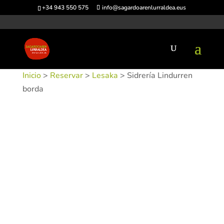
+34 943 550 575
info@sagardoarenlurraldea.eus
Inicio
>
Reservar
>
Lesaka
> Sidrería Lindurren
borda