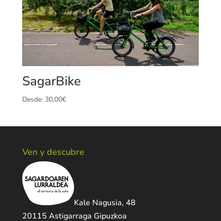
SagarBike
Desde:
30,00
€
Ven y descubre
Kale Nagusia, 48
20115 Astigarraga Gipuzkoa