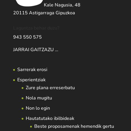
Kale Nagusia, 48
20115 Astigarraga Gipuzkoa
Laguntza behar duzu?
943 550 575
JARRAI GAITZAZU …
Sarrerak erosi
Esperientziak
Zure plana erreserbatu
Nola mugitu
Non lo egin
Hautatutako ibilbideak
Beste proposamenak hemendik gertu