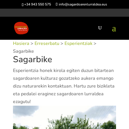
+34 943 550 575
info@sagardoarenlurraldea.eus
Hasiera
>
Erreserbatu
>
Esperientziak
>
Sagarbike
Sagarbike
Esperientzia honek kirola egiten duzun bitartean
sagardoaren kulturaz gozatzeko aukera emango
dizu naturarekin kontaktuan. Hartu zure bizikleta
eta pedalei eraginez sagardoaren lurraldea
ezagutu!