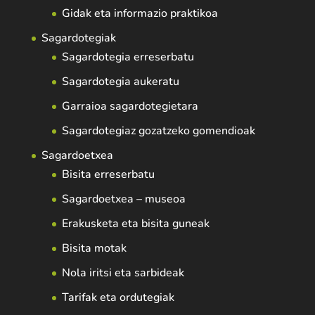
Gidak eta informazio praktikoa
Sagardotegiak
Sagardotegia erreserbatu
Sagardotegia aukeratu
Garraioa sagardotegietara
Sagardotegiaz gozatzeko gomendioak
Sagardoetxea
Bisita erreserbatu
Sagardoetxea – museoa
Erakusketa eta bisita guneak
Bisita motak
Nola iritsi eta sarbideak
Tarifak eta ordutegiak