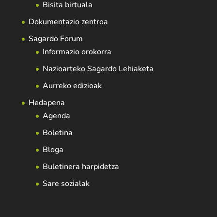
Bisita birtuala
Dokumentazio zentroa
Sagardo Forum
Informazio orokorra
Nazioarteko Sagardo Lehiaketa
Aurreko edizioak
Hedapena
Agenda
Boletina
Bloga
Buletinera harpidetza
Sare sozialak