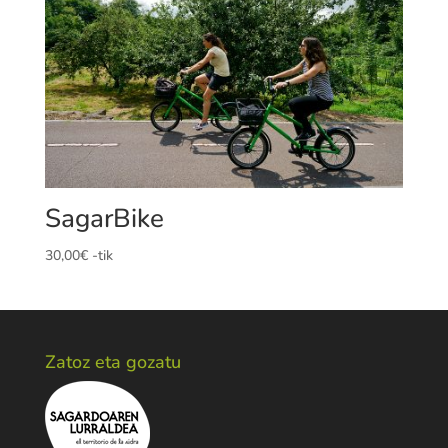
SagarBike
30,00
€
-tik
Zatoz eta gozatu