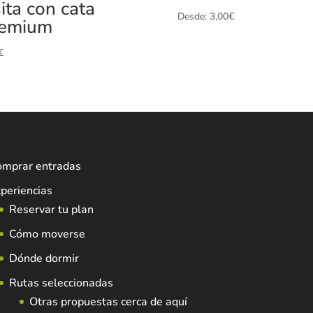
sita con cata
Desde:
3,00
€
emium
€
omprar entradas
periencias
Reservar tu plan
Cómo moverse
Dónde dormir
Rutas seleccionadas
Otras propuestas cerca de aquí