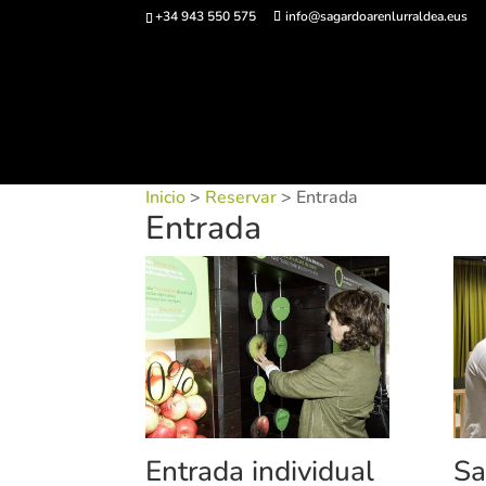
+34 943 550 575
info@sagardoarenlurraldea.eus
Comprar ent
Inicio
>
Reservar
> Entrada
Entrada
Entrada individual
Sa