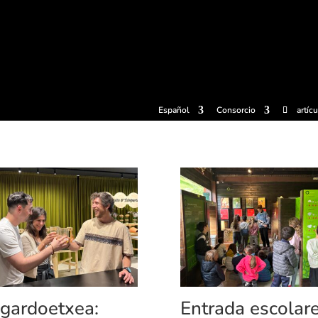
radas
Experiencias
Sidrerías
Museo de la sidra
Centro d
Español
Consorcio
artíc
gardoetxea:
Entrada escolar