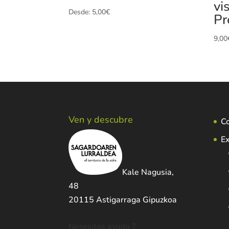
vi
Desde:
5,00
€
Pr
9,00
Ven y descubre
C
Ex
Kale Nagusia,
48
20115 Astigarraga Gipuzkoa
Necesitas ayuda ?