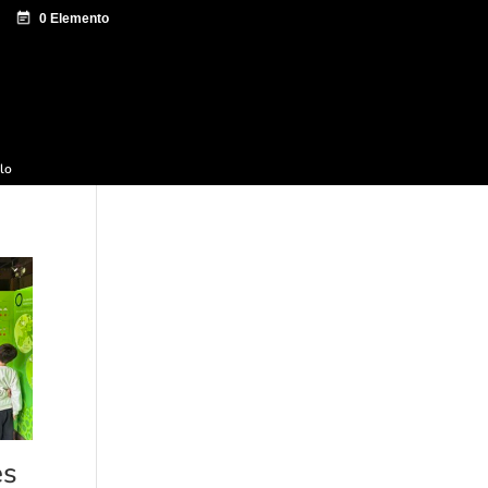
e documentación
Sagardo Forum
Difusión
ulo
es