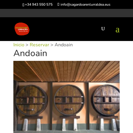
+34 943 550 575
info@sagardoarenlurraldea.eus
Inicio
>
Reservar
> Andoain
Andoain