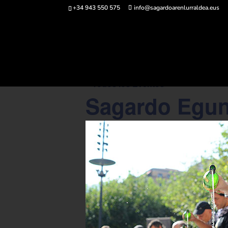
+34 943 550 575
info@sagardoarenlurraldea.eus
Comprar ent
« Todos los Eventos
Sagardo Egun