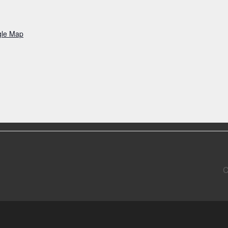
gle Map
C