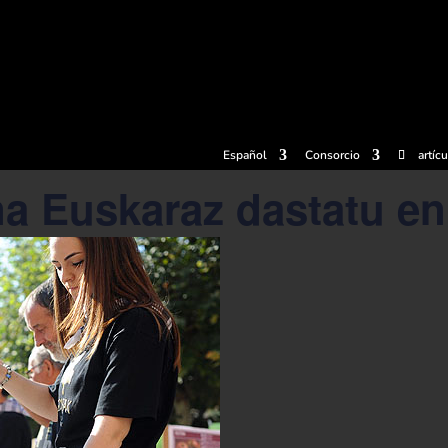
radas
Experiencias
Sidrerías
Museo de la sidra
Centro d
Español
Consorcio
artíc
a Euskaraz dastatu en