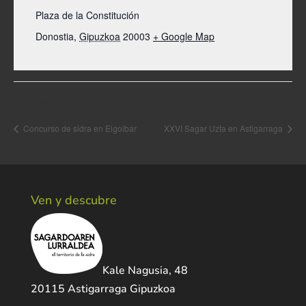
Plaza de la Constitución
Donostia
,
Gipuzkoa
20003
+ Google Map
Navegación del Evento
Concurso de sidra en Elgoibar
XXVI Sagar Uzta en Astigarraga
Ven y descubre
Kale Nagusia, 48
20115 Astigarraga Gipuzkoa