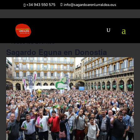
+34 943 550 575
info@sagardoarenlurraldea.eus
« Todos los Eventos
Sagardo Eguna en Donostia