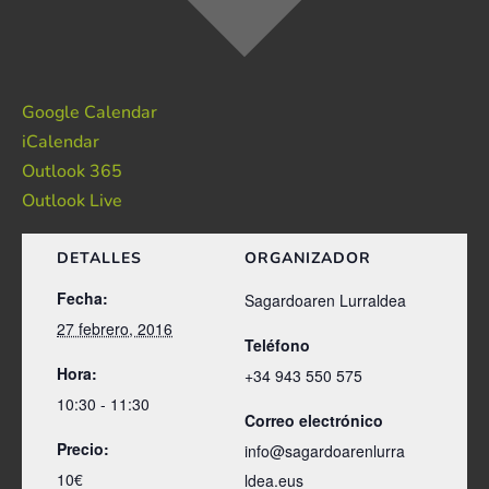
Google Calendar
iCalendar
Outlook 365
Outlook Live
DETALLES
ORGANIZADOR
Fecha:
Sagardoaren Lurraldea
27 febrero, 2016
Teléfono
Hora:
+34 943 550 575
10:30 - 11:30
Correo electrónico
Precio:
info@sagardoarenlurra
10€
ldea.eus