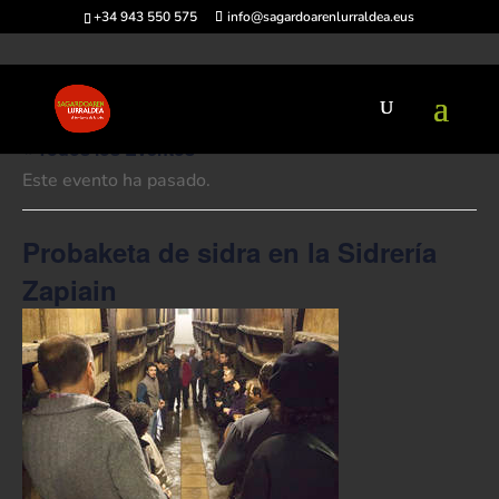
+34 943 550 575
info@sagardoarenlurraldea.eus
« Todos los Eventos
Este evento ha pasado.
Probaketa de sidra en la Sidrería
Zapiain