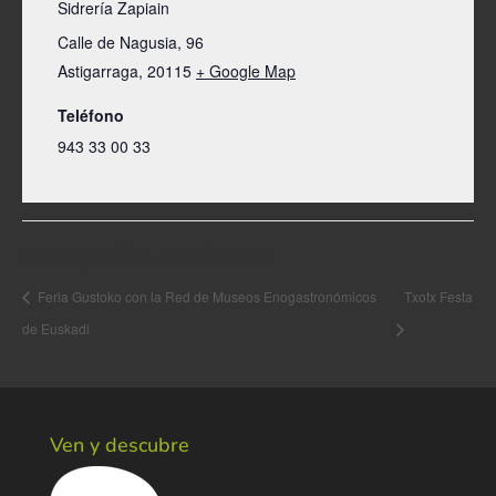
Sidrería Zapiain
Calle de Nagusia, 96
Astigarraga
,
20115
+ Google Map
Teléfono
943 33 00 33
Navegación del Evento
Feria Gustoko con la Red de Museos Enogastronómicos
Txotx Festa
de Euskadi
Ven y descubre