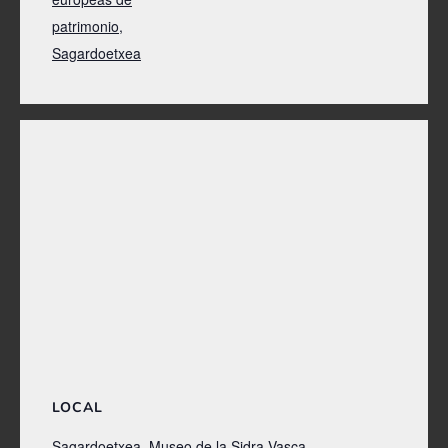
patrimonio
,
Sagardoetxea
LOCAL
Sagardoetxea, Museo de la Sidra Vasca