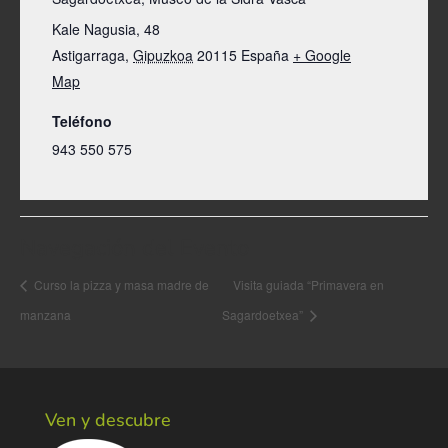
Kale Nagusia, 48
Astigarraga
,
Gipuzkoa
20115
España
+ Google
Map
Teléfono
943 550 575
Navegación del Evento
Curso la pizza y masa madre de
Visita guiada “Primavera en
manzana
Sagardoetxea”
Ven y descubre