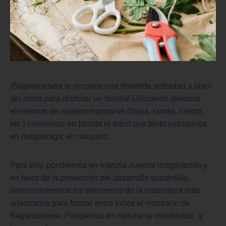
¡Sagardoetxea te propone una divertida actividad a favor
del clima para disfrutar en familia! Utilizando diversos
elementos de nuestro manzanal (hojas, ramas, hierba,
etc.) crearemos en familia el árbol que tanto estimamos
en Astigarraga: el manzano.
Para ello, pondremos en marcha nuestra imaginación y
en favor de la protección del desarrollo sostenible,
seleccionaremos los elementos de la naturaleza más
adecuados para formar entre todos el manzano de
Sagardoetxea. Pongamos en marcha la creatividad, ¡y