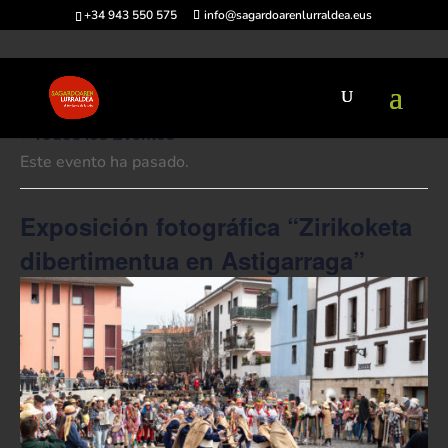
+34 943 550 575
info@sagardoarenlurraldea.eus
« Todos los Eventos
Este evento ha pasado.
Exposición fotográfica “Zirikoketa
dibertimentua en Astigarraga”