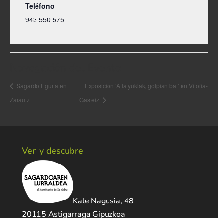
Teléfono
943 550 575
Navegación del Evento
Sagardo Eguna en
Exposición ‘A la yuklak, golpian bat’ en Vitoria-
Zarautz
Gasteiz
Ven y descubre
Kale Nagusia, 48
20115 Astigarraga Gipuzkoa