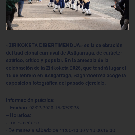
«ZIRIKOKETA DIBERTIMENDUA» es la celebración
del tradicional carnaval de Astigarraga, de carácter
satírico, crítico y popular.
En la antesala de la
celebración de la Zirikoketa 2026, que tendrá lugar el
15 de febrero en Astigarraga, Sagardoetxea acoge la
exposición fotográfica del pasado ejercicio.
Información práctica
:
– Fechas
: 03/02/2026-15/02/2025
– Horarios
:
· Lunes cerrado.
· De martes a sábado de 11:00-13:30 y 16:00.19:30