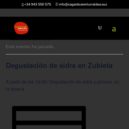
+34 943 550 575
info@sagardoarenlurraldea.eus
« Todos los Eventos
Este evento ha pasado.
Degustación de sidra en Zubieta
A partir de las 12:00: Degustación de sidra y pintxos, en
la txosna.