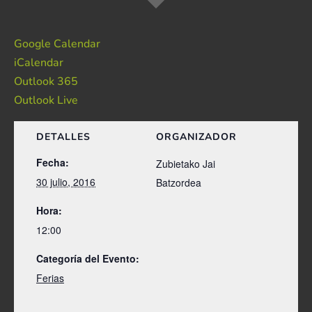
Google Calendar
iCalendar
Outlook 365
Outlook Live
DETALLES
ORGANIZADOR
Fecha:
Zubietako Jai
30 julio, 2016
Batzordea
Hora:
12:00
Categoría del Evento:
Ferias