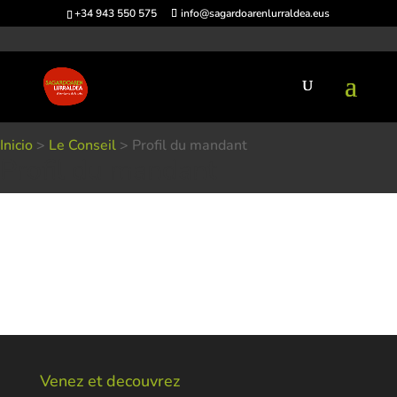
+34 943 550 575
info@sagardoarenlurraldea.eus
Inicio
>
Le Conseil
>
Profil du mandant
Profil du mandant
Venez et decouvrez