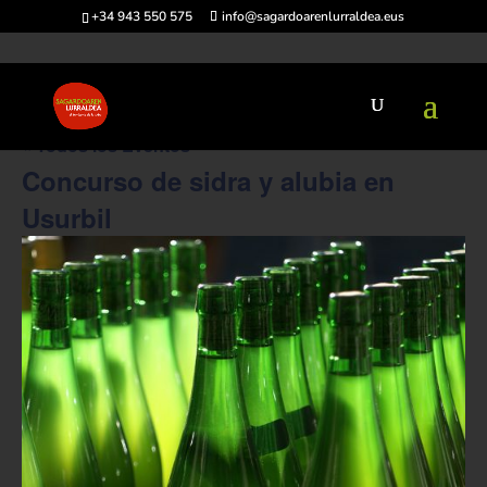
+34 943 550 575
info@sagardoarenlurraldea.eus
« Todos los Eventos
Concurso de sidra y alubia en
Usurbil