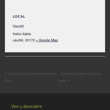
LOCAL
Usurbil
Iratzu kalea
usurbil
,
20170
+ Google Map
Navegación del Evento
Sagardo Eguna Euskaraz dastatu en
Concurso de Queso y Sidra de
Eibar
Zestoa
Ven y descubre