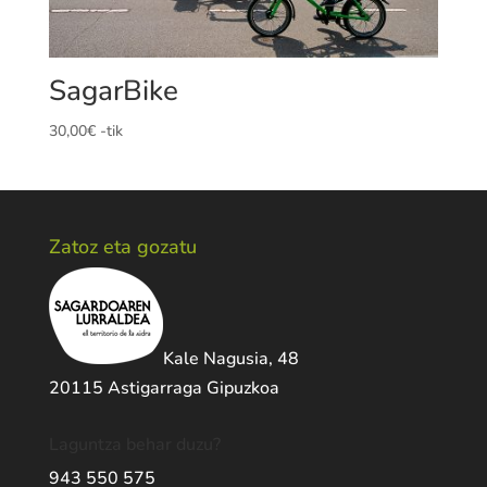
SagarBike
30,00
€
-tik
Zatoz eta gozatu
Kale Nagusia, 48
20115 Astigarraga Gipuzkoa
Laguntza behar duzu?
943 550 575