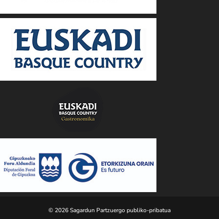
© 2026 Sagardun Partzuergo publiko-pribatua