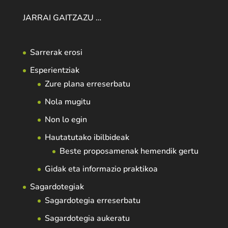
JARRAI GAITZAZU …
Sarrerak erosi
Esperientziak
Zure plana erreserbatu
Nola mugitu
Non lo egin
Hautatutako ibilbideak
Beste proposamenak hemendik gertu
Gidak eta informazio praktikoa
Sagardotegiak
Sagardotegia erreserbatu
Sagardotegia aukeratu