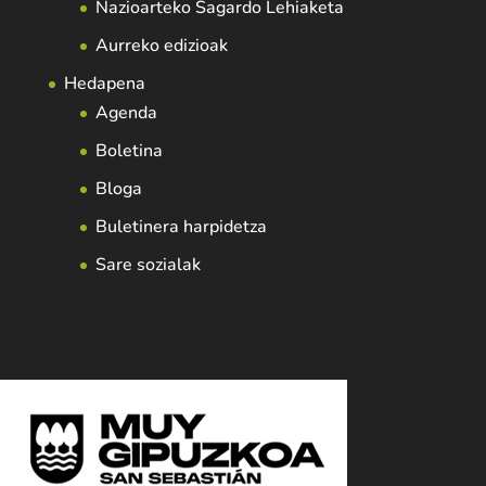
Nazioarteko Sagardo Lehiaketa
Aurreko edizioak
Hedapena
Agenda
Boletina
Bloga
Buletinera harpidetza
Sare sozialak