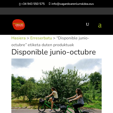
+34 943 550 575
info@sagardoarenlurraldea.eus
Hasiera
>
Erreserbatu
> “Disponible junio-
octubre” etiketa duten produktuak
Disponible junio-octubre