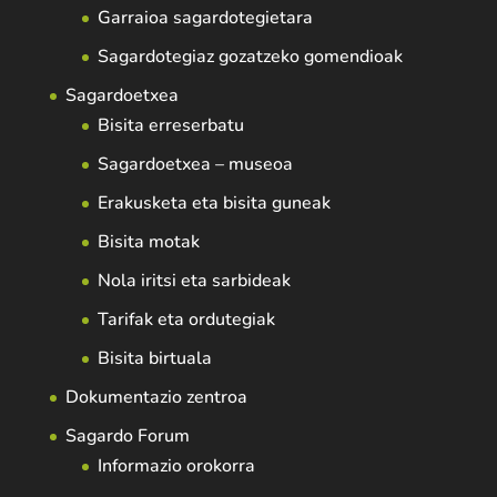
Garraioa sagardotegietara
Sagardotegiaz gozatzeko gomendioak
Sagardoetxea
Bisita erreserbatu
Sagardoetxea – museoa
Erakusketa eta bisita guneak
Bisita motak
Nola iritsi eta sarbideak
Tarifak eta ordutegiak
Bisita birtuala
Dokumentazio zentroa
Sagardo Forum
Informazio orokorra