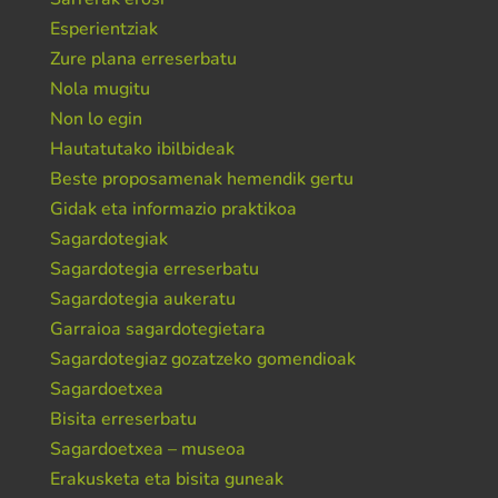
Esperientziak
Zure plana erreserbatu
Nola mugitu
Non lo egin
Hautatutako ibilbideak
Beste proposamenak hemendik gertu
Gidak eta informazio praktikoa
Sagardotegiak
Sagardotegia erreserbatu
Sagardotegia aukeratu
Garraioa sagardotegietara
Sagardotegiaz gozatzeko gomendioak
Sagardoetxea
Bisita erreserbatu
Sagardoetxea – museoa
Erakusketa eta bisita guneak