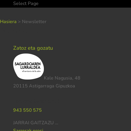
Select Page
Hasiera
>
Newsletter
Newsletter
Zatoz eta gozatu
Kale Nagusia, 48
20115 Astigarraga Gipuzkoa
Laguntza behar duzu?
943 550 575
JARRAI GAITZAZU …
Sarrerak erosi