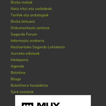
Bisita motak
Nola iritsi eta sarbideak
Tarifak eta ordutegiak
Bisita birtuala
Dokumentazio zentroa
Sagardo Forum
Informazio orokorra
Nazioarteko Sagardo Lehiaketa
Aurreko edizioak
Hedapena
Agenda
Boletina
Bloga
Buletinera harpidetza
Sare sozialak