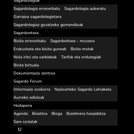
Sagardotegiak
Sagardotegia erreserbatu
Sagardotegia aukeratu
Garraioa sagardotegietara
Sagardotegiaz gozatzeko gomendioak
Sagardoetxea
Bisita erreserbatu
Sagardoetxea – museoa
Erakusketa eta bisita guneak
Bisita motak
Nola iritsi eta sarbideak
Tarifak eta ordutegiak
Bisita birtuala
Dokumentazio zentroa
Sagardo Forum
Informazio orokorra
Nazioarteko Sagardo Lehiaketa
Aurreko edizioak
Hedapena
Agenda
Boletina
Bloga
Buletinera harpidetza
Sare sozialak