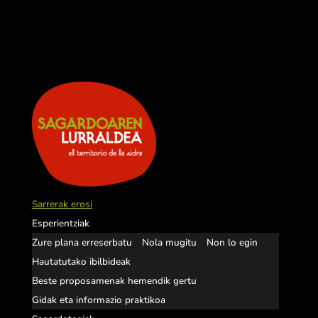
Sarrerak erosi
Esperientziak
Zure plana erreserbatu
Nola mugitu
Non lo egin
Hautatutako ibilbideak
Beste proposamenak hemendik gertu
Gidak eta informazio praktikoa