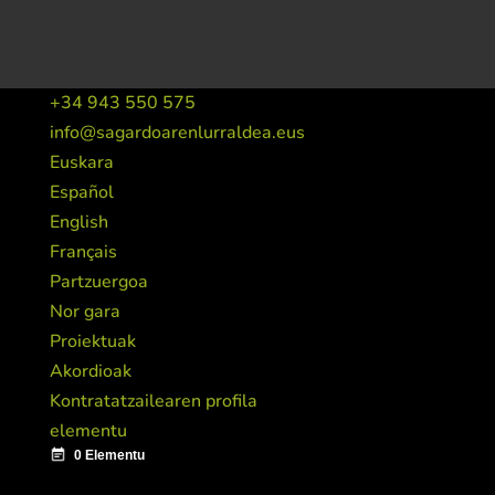
+34 943 550 575
info@sagardoarenlurraldea.eus
Euskara
Español
English
Français
Partzuergoa
Nor gara
Proiektuak
Akordioak
Kontratatzailearen profila
elementu