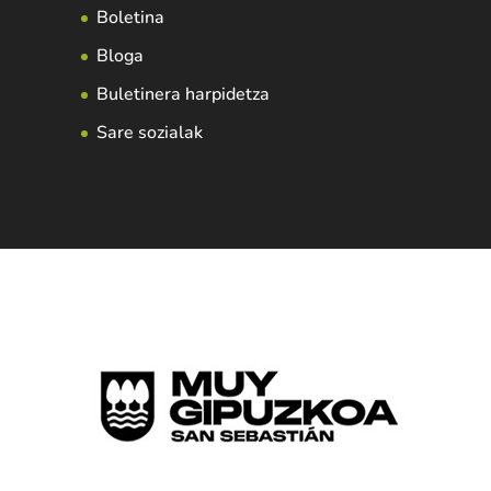
Boletina
Bloga
Buletinera harpidetza
Sare sozialak