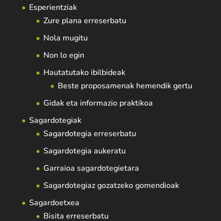
Esperientziak
Zure plana erreserbatu
Nola mugitu
Non lo egin
Hautatutako ibilbideak
Beste proposamenak hemendik gertu
Gidak eta informazio praktikoa
Sagardotegiak
Sagardotegia erreserbatu
Sagardotegia aukeratu
Garraioa sagardotegietara
Sagardotegiaz gozatzeko gomendioak
Sagardoetxea
Bisita erreserbatu