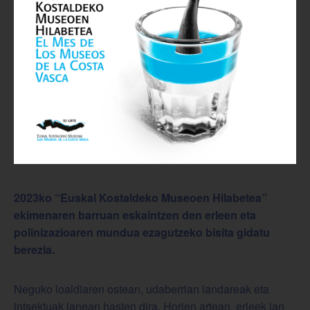
2023ko “Euskal Kostaldeko Museoen Hilabetea”
ekimenaren barruan eskaintzen den erleen eta
polinizazioaren mundua ezagutzeko bisita gidatu
berezia.
Neguko loaldiaren ostean, udaberrian landareak eta
intsektuak lanean hasten dira. Horien artean, erleek lan