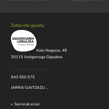
Zatoz eta gozatu
Kale Nagusia, 48
20115 Astigarraga Gipuzkoa
Laguntza behar duzu?
943 550 575
JARRAI GAITZAZU …
Sarrerak erosi