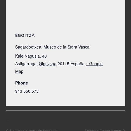
EGOITZA
Sagardoetxea, Museo de la Sidra Vasca
Kale Nagusia, 48
Astigarraga
,
Gipuzkoa
20115
España
+ Google
Map
Phone
943 550 575
Ekitaldi nabigazioa
Naturako altxorrekin jolasean
Sagardo Eguna Irunen