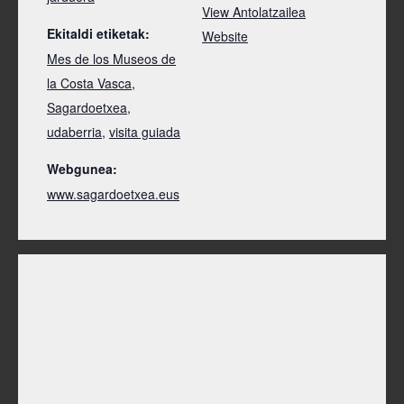
View Antolatzailea
Ekitaldi etiketak:
Website
Mes de los Museos de
la Costa Vasca
,
Sagardoetxea
,
udaberria
,
visita guiada
Webgunea:
www.sagardoetxea.eus