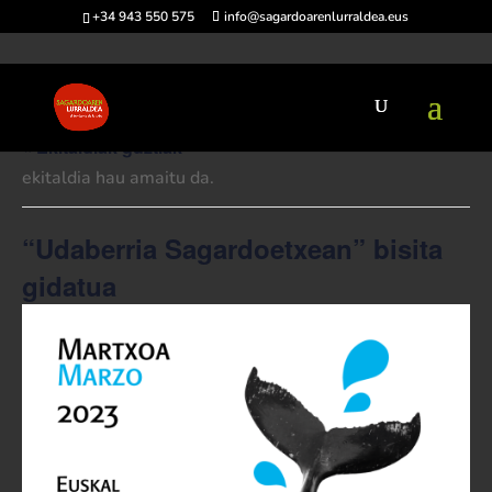
+34 943 550 575
info@sagardoarenlurraldea.eus
« Ekitaldiak guztiak
ekitaldia hau amaitu da.
“Udaberria Sagardoetxean” bisita
gidatua