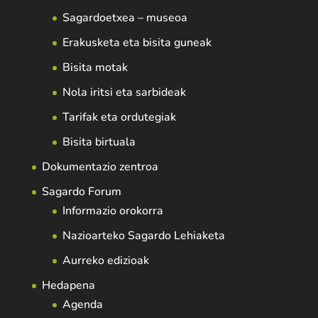
Sagardoetxea – museoa
Erakusketa eta bisita guneak
Bisita motak
Nola iritsi eta sarbideak
Tarifak eta ordutegiak
Bisita birtuala
Dokumentazio zentroa
Sagardo Forum
Informazio orokorra
Nazioarteko Sagardo Lehiaketa
Aurreko edizioak
Hedapena
Agenda