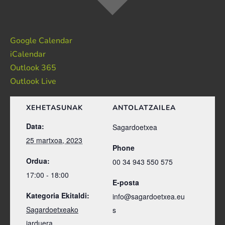
Google Calendar
iCalendar
Outlook 365
Outlook Live
XEHETASUNAK
ANTOLATZAILEA
Data:
Sagardoetxea
25 martxoa, 2023
Phone
Ordua:
00 34 943 550 575
17:00 - 18:00
E-posta
Kategoria Ekitaldi:
info@sagardoetxea.eu
Sagardoetxeako
s
jarduera