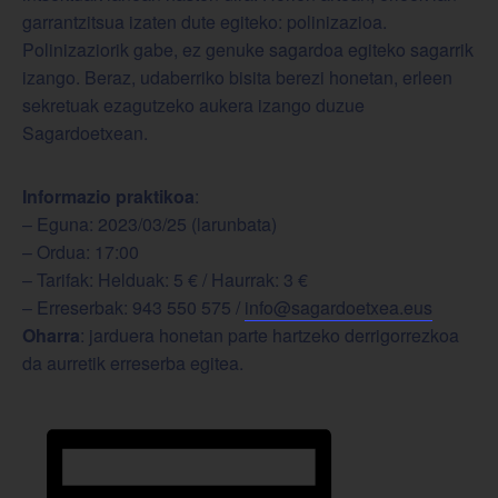
garrantzitsua izaten dute egiteko: polinizazioa.
Polinizaziorik gabe, ez genuke sagardoa egiteko sagarrik
izango. Beraz, udaberriko bisita berezi honetan, erleen
sekretuak ezagutzeko aukera izango duzue
Sagardoetxean.
Informazio praktikoa
:
– Eguna: 2023/03/25 (larunbata)
– Ordua: 17:00
– Tarifak: Helduak: 5 € / Haurrak: 3 €
– Erreserbak: 943 550 575 /
info@sagardoetxea.eus
Oharra
: jarduera honetan parte hartzeko derrigorrezkoa
da aurretik erreserba egitea.