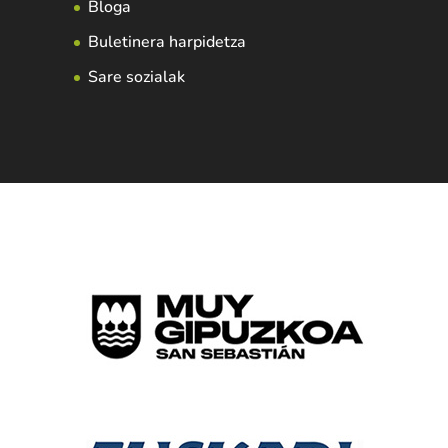
Bloga
Buletinera harpidetza
Sare sozialak