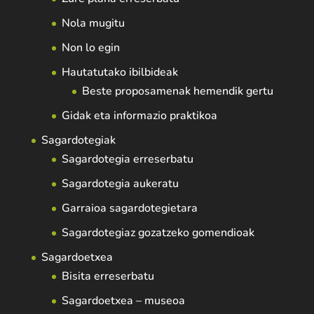
Nola mugitu
Non lo egin
Hautatutako ibilbideak
Beste proposamenak hemendik gertu
Gidak eta informazio praktikoa
Sagardotegiak
Sagardotegia erreserbatu
Sagardotegia aukeratu
Garraioa sagardotegietara
Sagardotegiaz gozatzeko gomendioak
Sagardoetxea
Bisita erreserbatu
Sagardoetxea – museoa