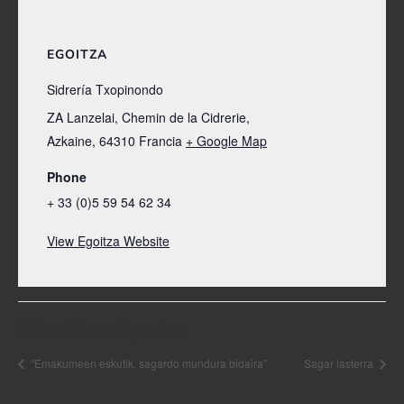
EGOITZA
Sidrería Txopinondo
ZA Lanzelai, Chemin de la Cidrerie,
Azkaine
,
64310
Francia
+ Google Map
Phone
+ 33 (0)5 59 54 62 34
View Egoitza Website
Ekitaldi nabigazioa
“Emakumeen eskutik, sagardo mundura bidaira”
Sagar lasterra