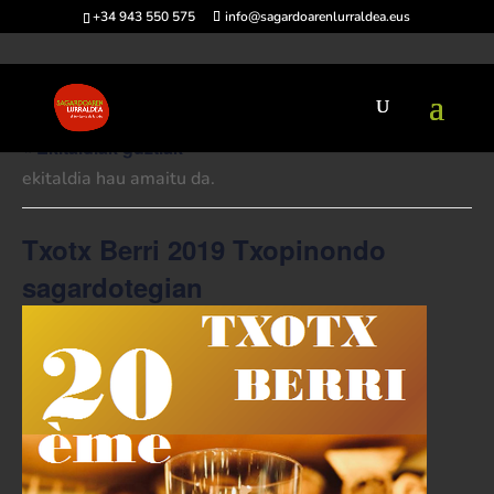
+34 943 550 575
info@sagardoarenlurraldea.eus
« Ekitaldiak guztiak
ekitaldia hau amaitu da.
Txotx Berri 2019 Txopinondo
sagardotegian