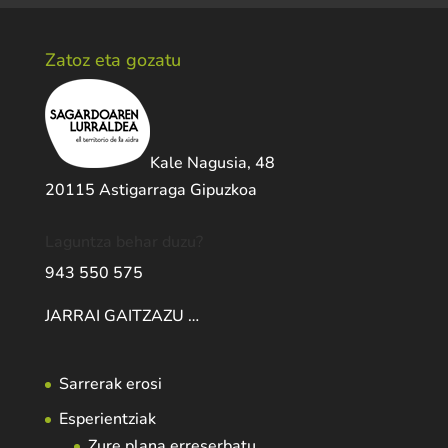
Zatoz eta gozatu
Kale Nagusia, 48
20115 Astigarraga Gipuzkoa
Laguntza behar duzu?
943 550 575
JARRAI GAITZAZU …
Sarrerak erosi
Esperientziak
Zure plana erreserbatu