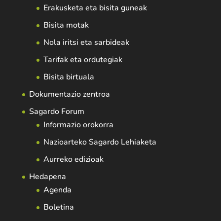
Erakusketa eta bisita guneak
Bisita motak
Nola iritsi eta sarbideak
Tarifak eta ordutegiak
Bisita birtuala
Dokumentazio zentroa
Sagardo Forum
Informazio orokorra
Nazioarteko Sagardo Lehiaketa
Aurreko edizioak
Hedapena
Agenda
Boletina