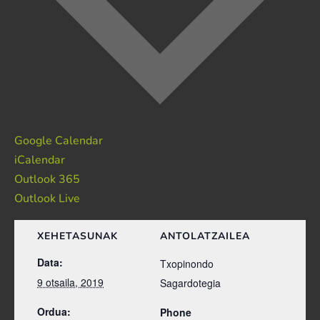
Google Calendar
iCalendar
Outlook 365
Outlook Live
XEHETASUNAK
ANTOLATZAILEA
Data:
Txopinondo
9 otsaila, 2019
Sagardotegia
Ordua:
Phone