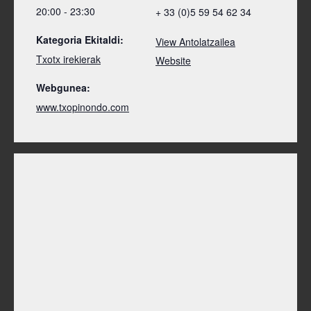
20:00 - 23:30
+ 33 (0)5 59 54 62 34
Kategoria Ekitaldi:
View Antolatzailea
Txotx irekierak
Website
Webgunea:
www.txopinondo.com