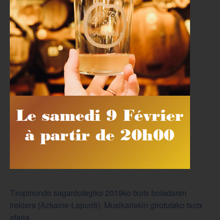
Txopinondo sagardotegiko 2019ko txotx boladaren
irekiera (Azkaine-Lapurdi). Musikariekin girotutako txotx
afaria.