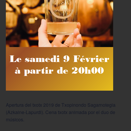
Apertura del txotx 2019 de Txopinondo Sagarnotegia
(Azkaine-Lapurdi). Cena txotx animada por el duo de
músicos.