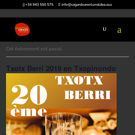
+34 943 550 575
info@sagardoarenlurraldea.eus
« Tous les Évènements
Cet évènement est passé.
Txotx Berri 2019 en Txopinondo