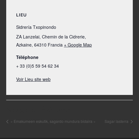
LIEU
Sidrería Txopinondo
ZA Lanzelai, Chemin de la Cidrerie,
Azkaine
,
64310
Francia
+ Google Map
Téléphone
+ 33 (0)5 59 54 62 34
Voir Lieu site web
Navigation Évènement
« Emakumeen eskutik, sagardo mundura bidaira »
Sagar lasterra