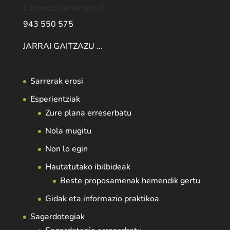
Laguntza behar duzu?
943 550 575
JARRAI GAITZAZU …
Sarrerak erosi
Esperientziak
Zure plana erreserbatu
Nola mugitu
Non lo egin
Hautatutako ibilbideak
Beste proposamenak hemendik gertu
Gidak eta informazio praktikoa
Sagardotegiak