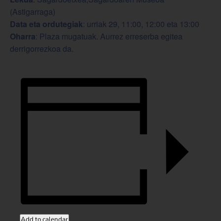
(Astigarraga)
Data eta ordutegiak
: urriak 29, 11:00, 12:00 eta 13:00
Oharra
: Plaza mugatuak. Aurrez erreserba egitea
derrigorrezkoa da.
Add to calendar