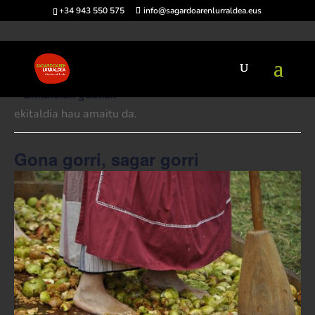
+34 943 550 575
info@sagardoarenlurraldea.eus
« Ekitaldiak guztiak
ekitaldia hau amaitu da.
Gona gorri, sagar gorri