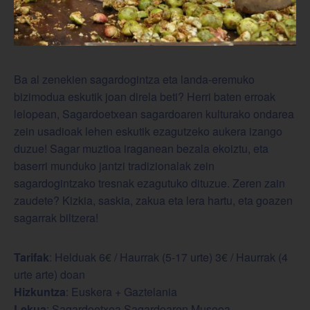
Ba al zenekien sagardogintza eta landa-eremuko
bizimodua eskutik joan direla beti? Herri baten erroak
lelopean, Sagardoetxean sagardoaren kulturako ondarea
zein usadioak lehen eskutik ezagutzeko aukera izango
duzue! Sagar muztioa iraganean bezala ekoiztu, eta
baserri munduko jantzi tradizionalak zein
sagardogintzako tresnak ezagutuko dituzue. Zeren zain
zaudete? Kizkia, saskia, zakua eta lera hartu, eta goazen
sagarrak biltzera!
Tarifak
: Helduak 6€ / Haurrak (5-17 urte) 3€ / Haurrak (4
urte arte) doan
Hizkuntza
: Euskera + Gaztelania
Lekua
: Sagardoetxea,Sagardoaren Museoa