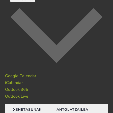
Google Calendar
iCalendar
Outlook 365
Outlook Live
XEHETASUNAK
ANTOLATZAILEA