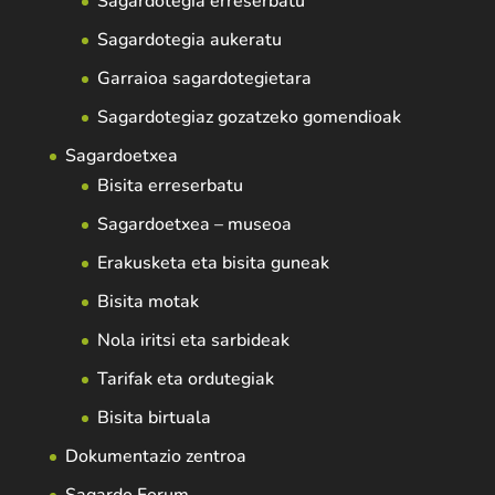
Sagardotegia erreserbatu
Sagardotegia aukeratu
Garraioa sagardotegietara
Sagardotegiaz gozatzeko gomendioak
Sagardoetxea
Bisita erreserbatu
Sagardoetxea – museoa
Erakusketa eta bisita guneak
Bisita motak
Nola iritsi eta sarbideak
Tarifak eta ordutegiak
Bisita birtuala
Dokumentazio zentroa