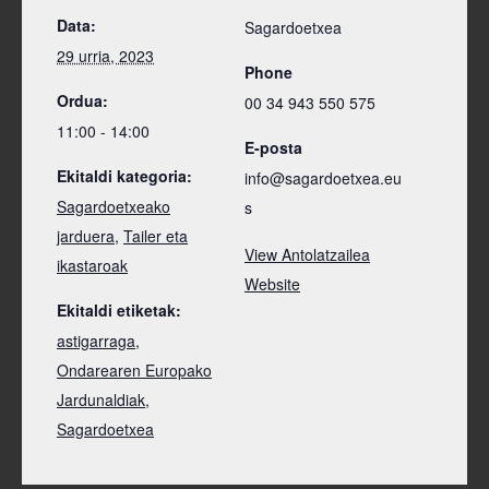
Data:
Sagardoetxea
29 urria, 2023
Phone
Ordua:
00 34 943 550 575
11:00 - 14:00
E-posta
Ekitaldi kategoria:
info@sagardoetxea.eu
Sagardoetxeako
s
jarduera
,
Tailer eta
View Antolatzailea
ikastaroak
Website
Ekitaldi etiketak:
astigarraga
,
Ondarearen Europako
Jardunaldiak
,
Sagardoetxea