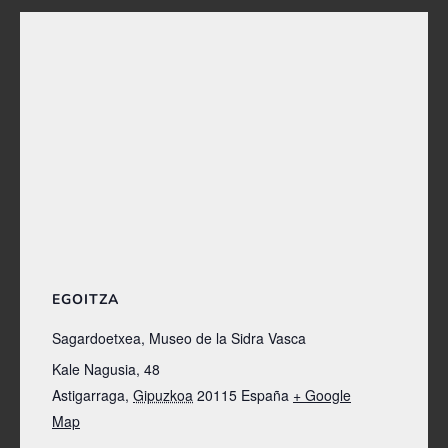
EGOITZA
Sagardoetxea, Museo de la Sidra Vasca
Kale Nagusia, 48
Astigarraga
,
Gipuzkoa
20115
España
+ Google
Map