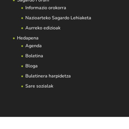
Sagardo Forum
Informazio orokorra
Nazioarteko Sagardo Lehiaketa
Aurreko edizioak
Hedapena
Agenda
Boletina
Bloga
Buletinera harpidetza
Sare sozialak