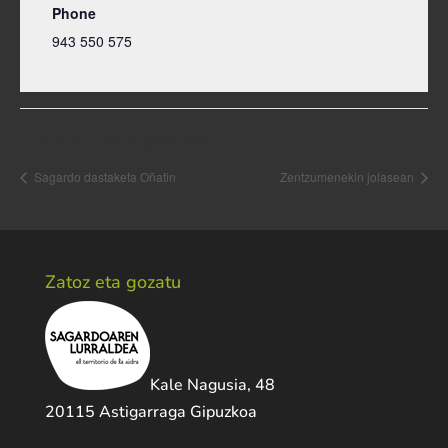
Phone
943 550 575
Ekitaldi nabigazioa
Sagardo dastaketa Oñatin
Zentzumenekin jolasean
Zatoz eta gozatu
Kale Nagusia, 48
20115 Astigarraga Gipuzkoa