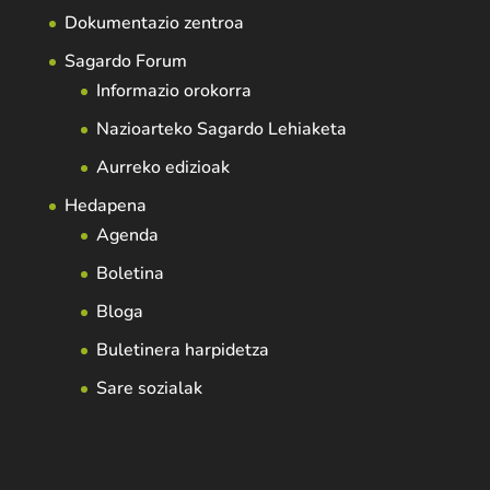
Dokumentazio zentroa
Sagardo Forum
Informazio orokorra
Nazioarteko Sagardo Lehiaketa
Aurreko edizioak
Hedapena
Agenda
Boletina
Bloga
Buletinera harpidetza
Sare sozialak