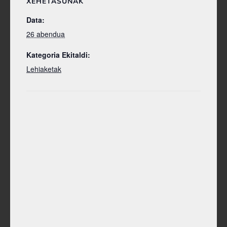
XEHETASUNAK
Data:
26 abendua
Kategoria Ekitaldi:
Lehiaketak