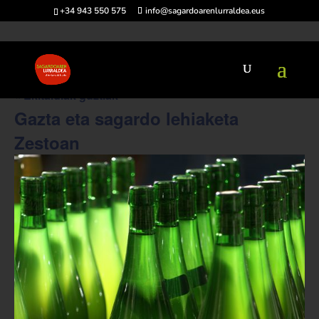
+34 943 550 575
info@sagardoarenlurraldea.eus
« Ekitaldiak guztiak
Gazta eta sagardo lehiaketa
Zestoan