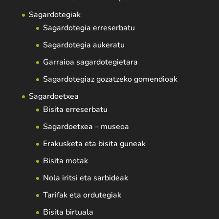
Sagardotegiak
Sagardotegia erreserbatu
Sagardotegia aukeratu
Garraioa sagardotegietara
Sagardotegiaz gozatzeko gomendioak
Sagardoetxea
Bisita erreserbatu
Sagardoetxea – museoa
Erakusketa eta bisita guneak
Bisita motak
Nola iritsi eta sarbideak
Tarifak eta ordutegiak
Bisita birtuala