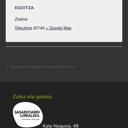
EGOITZA
Zestoa
Gipuzkoa
20740
+ Google Map
Ekitaldi nabigazioa
Sagardo eta babarrun lehiaketa Usurbilen
Zatoz eta gozatu
Kale Nagusia, 48