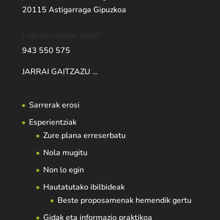
20115 Astigarraga Gipuzkoa
Laguntza behar duzu?
943 550 575
JARRAI GAITZAZU …
Sarrerak erosi
Esperientziak
Zure plana erreserbatu
Nola mugitu
Non lo egin
Hautatutako ibilbideak
Beste proposamenak hemendik gertu
Gidak eta informazio praktikoa