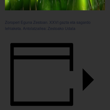
Zoroperi Eguna Zestoan. XXVI gazta eta sagardo
lehiaketa. Antolatzailea: Zestoako Udala