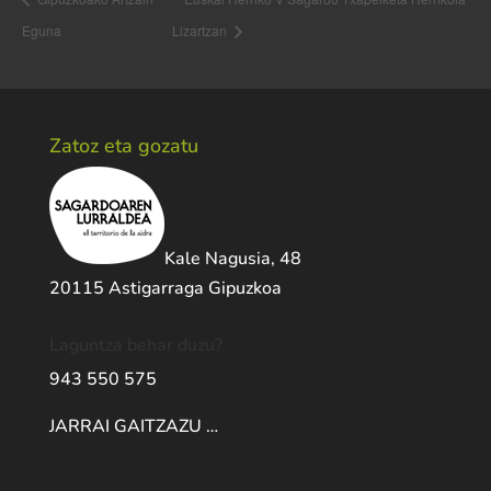
Eguna
Lizartzan
Zatoz eta gozatu
Kale Nagusia, 48
20115 Astigarraga Gipuzkoa
Laguntza behar duzu?
943 550 575
JARRAI GAITZAZU …