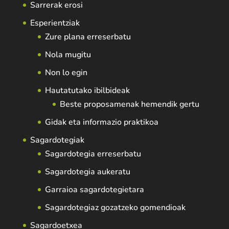
Sarrerak erosi
Esperientziak
Zure plana erreserbatu
Nola mugitu
Non lo egin
Hautatutako ibilbideak
Beste proposamenak hemendik gertu
Gidak eta informazio praktikoa
Sagardotegiak
Sagardotegia erreserbatu
Sagardotegia aukeratu
Garraioa sagardotegietara
Sagardotegiaz gozatzeko gomendioak
Sagardoetxea