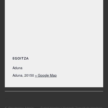
EGOITZA
Aduna
Aduna
,
20150
+ Google Map
Ekitaldi nabigazioa
Gipuzkoako Artzain
Euskal Herriko V Sagardo Txapelketa Herrikoia