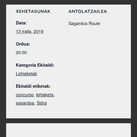
XEHETASUNAK
ANTOLATZAILEA
Data:
Sagardoa Route
13 iraila, 2019
Ordua:
20:00
Kategoria Ekitaldi:
Lehiaketak
Ekitaldi etiketak:
concurso
,
lehiaketa
,
sagardoa
,
Sidra