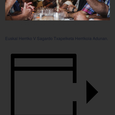
Euskal Herriko V Sagardo Txapelketa Herrikoia Adunan.