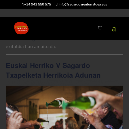
+34 943 550 575
info@sagardoarenlurraldea.eus
« Ekitaldiak guztiak
ekitaldia hau amaitu da.
Euskal Herriko V Sagardo
Txapelketa Herrikoia Adunan