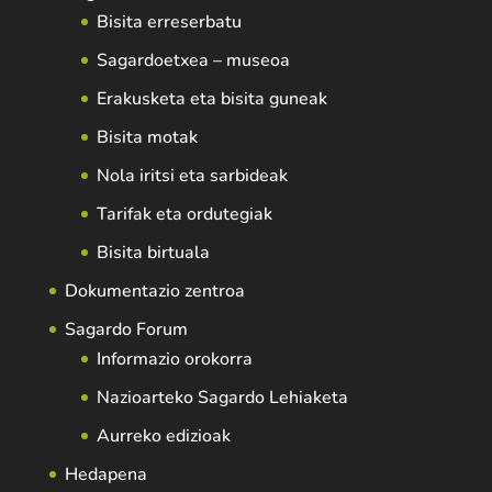
Bisita erreserbatu
Sagardoetxea – museoa
Erakusketa eta bisita guneak
Bisita motak
Nola iritsi eta sarbideak
Tarifak eta ordutegiak
Bisita birtuala
Dokumentazio zentroa
Sagardo Forum
Informazio orokorra
Nazioarteko Sagardo Lehiaketa
Aurreko edizioak
Hedapena