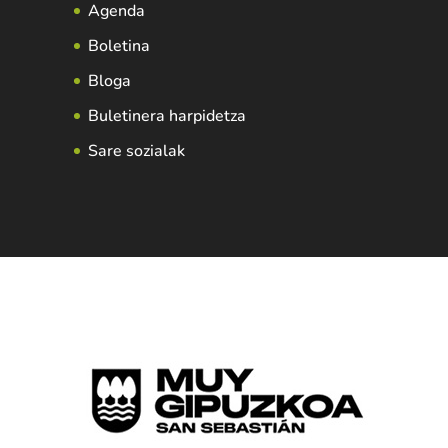
Agenda
Boletina
Bloga
Buletinera harpidetza
Sare sozialak