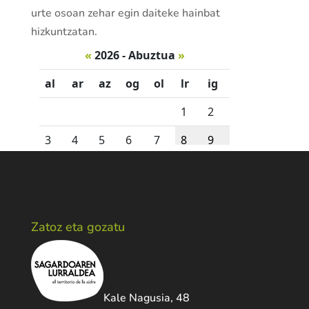
urte osoan zehar egin daiteke hainbat
hizkuntzatan.
Zatoz eta gozatu
Kale Nagusia, 48