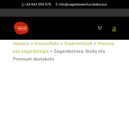
+34 943 550 575
info@sagardoarenlurraldea.eus
Hasiera
>
Erreserbatu
>
Esperientziak
>
Museoa
eta sagardotegia
> Sagardoetxea: bisita eta
Premium dastaketa