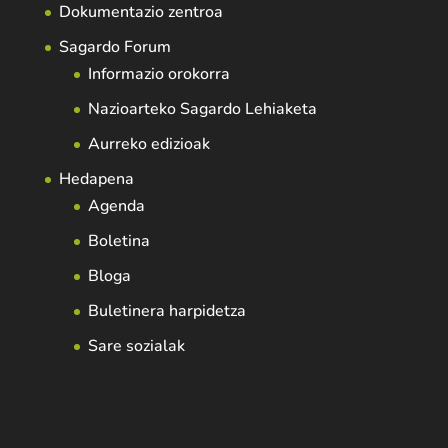
Dokumentazio zentroa
Sagardo Forum
Informazio orokorra
Nazioarteko Sagardo Lehiaketa
Aurreko edizioak
Hedapena
Agenda
Boletina
Bloga
Buletinera harpidetza
Sare sozialak