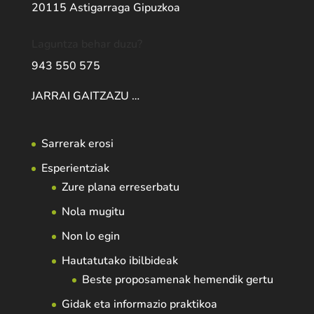
20115 Astigarraga Gipuzkoa
Laguntza behar duzu?
943 550 575
JARRAI GAITZAZU …
Sarrerak erosi
Esperientziak
Zure plana erreserbatu
Nola mugitu
Non lo egin
Hautatutako ibilbideak
Beste proposamenak hemendik gertu
Gidak eta informazio praktikoa