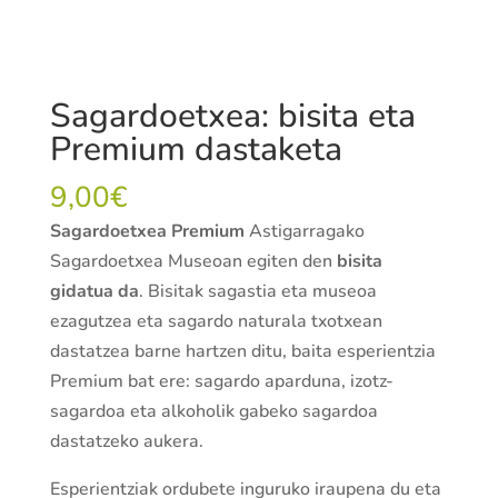
Sagardoetxea: bisita eta
Premium dastaketa
9,00
€
Sagardoetxea Premium
Astigarragako
Sagardoetxea Museoan egiten den
bisita
gidatua da
. Bisitak sagastia eta museoa
ezagutzea eta sagardo naturala txotxean
dastatzea barne hartzen ditu, baita esperientzia
Premium bat ere: sagardo aparduna, izotz-
sagardoa eta alkoholik gabeko sagardoa
dastatzeko aukera.
Esperientziak ordubete inguruko iraupena du eta