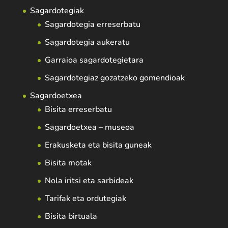
Sagardotegiak
Sagardotegia erreserbatu
Sagardotegia aukeratu
Garraioa sagardotegietara
Sagardotegiaz gozatzeko gomendioak
Sagardoetxea
Bisita erreserbatu
Sagardoetxea – museoa
Erakusketa eta bisita guneak
Bisita motak
Nola iritsi eta sarbideak
Tarifak eta ordutegiak
Bisita birtuala