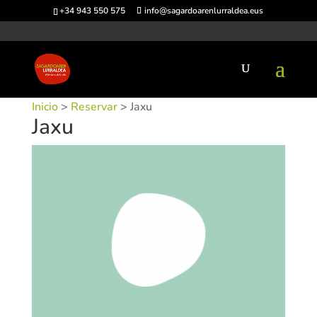
+34 943 550 575
info@sagardoarenlurraldea.eus
Inicio
>
Reservar
> Jaxu
Jaxu