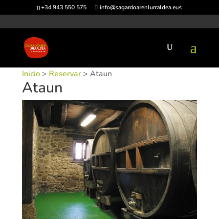
+34 943 550 575
info@sagardoarenlurraldea.eus
Inicio
>
Reservar
> Ataun
Ataun