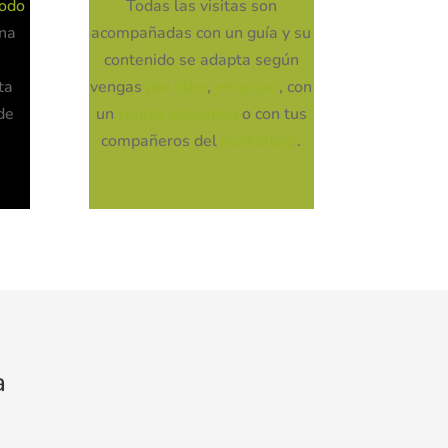
todo
Todas las visitas son
ana
acompañadas con un guía y su
contenido se adapta según
ta
vengas
por libre
,
en grupo
, con
de
un
centro educativo
o con tus
compañeros del
euskaltegi
.
a