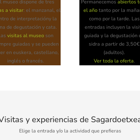
l museo dispone de tres
Permanecemos
abiertos 
s a visitar
: el manzanal, el
el año
tanto por la mañ
ntro de interpretacióny la
como por la tarde. Las
na de degustación y cata.
entradas incluyen la visi
Las
visitas al museo
son
guiada y la degustación 
empre guiadas y se pueden
sidra a partir de 3,50€
er en euskera, castellano,
(adultos).
inglés o francés.
Ver toda la oferta
.
Visitas y experiencias de Sagardoetxe
Elige la entrada y/o la actividad que prefieras