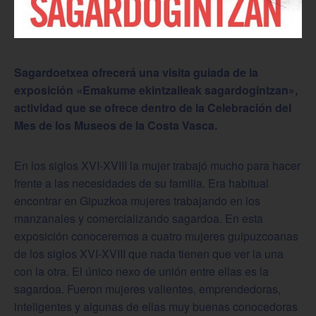
Sagardoetxea ofrecerá una visita guiada de la
exposición «Emakume ekintzaileak sagardogintzan»,
actividad que se ofrece dentro de la Celebración del
Mes de los Museos de la Costa Vasca.
En los siglos XVI-XVIII la mujer trabajó mucho para hacer
frente a las necesidades de su familia. Era habitual
encontrar en Gipuzkoa mujeres trabajando en los
manzanales y comercializando sagardoa. En esta
exposición conoceremos a cuatro mujeres guipuzcoanas
de los siglos XVI-XVIII que nada tienen que ver la una
con la otra. El único nexo de unión entre ellas es la
sagardoa. Fueron mujeres valientes, emprendedoras,
inteligentes y algunas de ellas muy buenas conocedoras