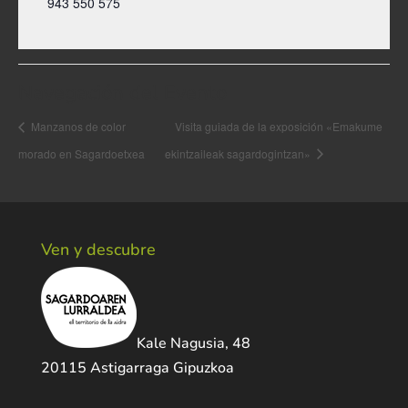
943 550 575
Navegación del Evento
Manzanos de color
Visita guiada de la exposición «Emakume
morado en Sagardoetxea
ekintzaileak sagardogintzan»
Ven y descubre
Kale Nagusia, 48
20115 Astigarraga Gipuzkoa