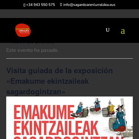
+34 943 550 575
info@sagardoarenlurraldea.eus
« Todos los Eventos
Este evento ha pasado.
Visita guiada de la exposición
«Emakume ekintzaileak
sagardogintzan»