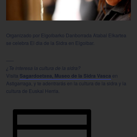
Organizado por Elgoibarko Danborrada Atabal Elkartea
se celebra El dia de la Sidra en Elgoibar.
—–
¿Te interesa la cultura de la sidra?
Visita
Sagardoetxea, Museo de la Sidra Vasca
en
Astigarraga, y te adentrarás en la cultura de la sidra y la
cultura de Euskal Herria.