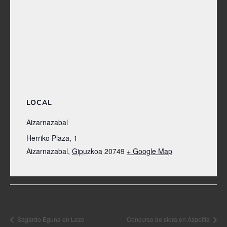
LOCAL
Aizarnazabal
Herriko Plaza, 1
Aizarnazabal
,
Gipuzkoa
20749
+ Google Map
Navegación del Evento
Sagardo Eguna en Lezo
Concurso de sidra en Azpeitia