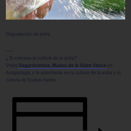
Degustación de sidra.
—–
¿Te interesa la cultura de la sidra?
Visita
Sagardoetxea, Museo de la Sidra Vasca
en
Astigarraga, y te adentrarás en la cultura de la sidra y la
cultura de Euskal Herria.