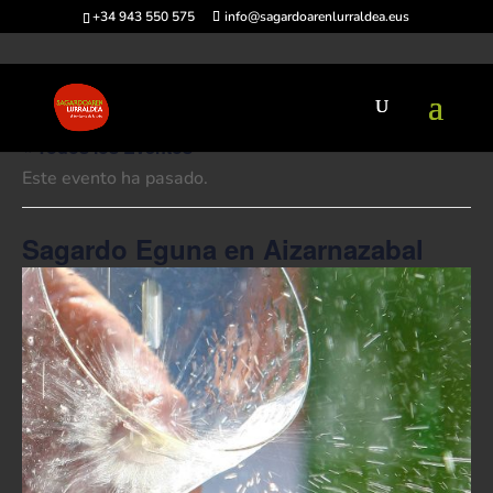
+34 943 550 575
info@sagardoarenlurraldea.eus
« Todos los Eventos
Este evento ha pasado.
Sagardo Eguna en Aizarnazabal