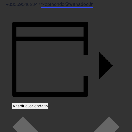
+33559546234 /
txopinondo@wanadoo.fr
Añadir al calendario