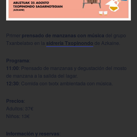
Primer
prensado de manzanas con música
del grupo
Txanbelatxo en la
sidrería Txopinondo
de Azkaine.
Programa
:
11:00
: Prensado de manzanas y degustación del mosto
de manzana a la salida del lagar.
12:30
: Comida con txotx ambientada con música.
Precios
:
Adultos: 37€
Niños: 13€
Información y reservas
: