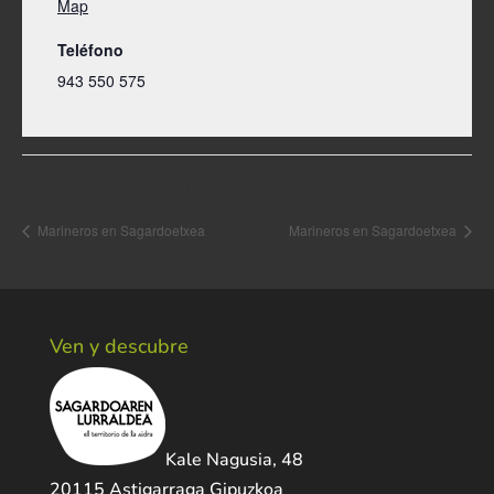
Map
Teléfono
943 550 575
Navegación del Evento
Marineros en Sagardoetxea
Marineros en Sagardoetxea
Ven y descubre
Kale Nagusia, 48
20115 Astigarraga Gipuzkoa