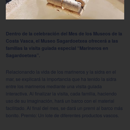
Dentro de la celebración del Mes de los Museos de la
Costa Vasca, el Museo Sagardoetxea ofrecerá a las
familias la visita guiada especial “Marineros en
Sagardoetxea”.
Relacionando la vida de los marineros y la sidra en el
mar, se explicará la importancia que ha tenido la sidra
entre los marineros mediante una visita guiada
interactiva. Al finalizar la visita, cada familia, haciendo
uso de su imaginación, hará un barco con el material
facilitado. Al final del mes, se dará un premi al barco más
bonito. Premio: Un lote de diferentes productos vascos.