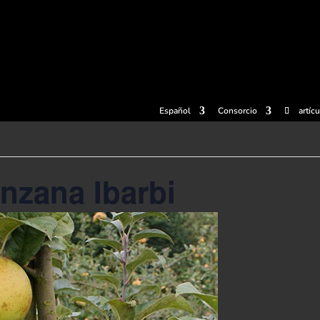
radas
Experiencias
Sidrerías
Museo de la sidra
Centro d
Español
Consorcio
artíc
anzana Ibarbi