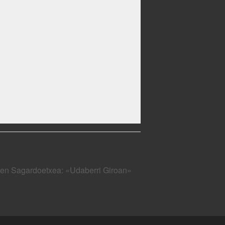
s en Sagardoetxea: «Udaberri Giroan»