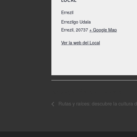
LOCAL
Errezil
Errezilgo Udala
Errezil
,
20737
+ Google Map
Ver la web del Local
Navegación del Evento
Rutas y raíces: descubre la cultura 