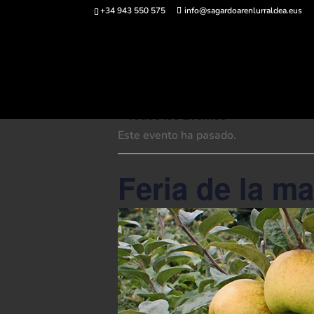
+34 943 550 575
info@sagardoarenlurraldea.eus
Comprar ent
« Todos los Eventos
Este evento ha pasado.
Feria de la m