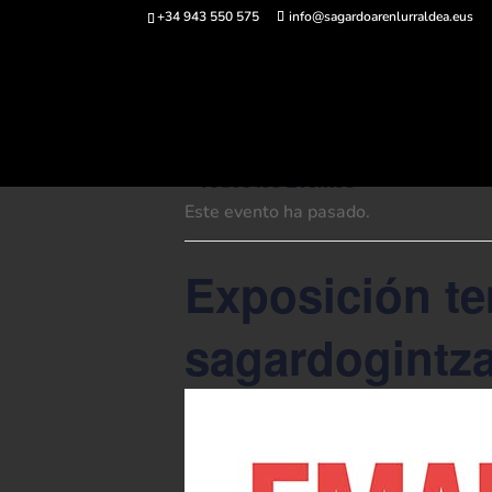
+34 943 550 575
info@sagardoarenlurraldea.eus
Comprar ent
« Todos los Eventos
Este evento ha pasado.
Exposición t
sagardogintza