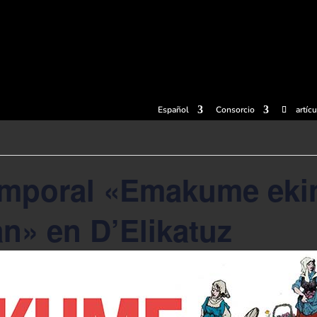
radas
Experiencias
Sidrerías
Museo de la sidra
Centro d
Español
Consorcio
artíc
emporal «Emakume ekin
n» en D’Elikatuz