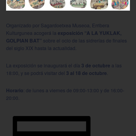
Organizado por Sagardoetxea Museoa, Erribera
Kulturgunea acogerá la
exposición “A LA YUKLAK,
GOLPIAN BAT”
sobre el ocio de las sidrerías de finales
del siglo XIX hasta la actualidad.
La exposición se inaugurará el día
3 de octubre
a las
18:00, y se podrá visitar del
3 al 18 de octubre
.
Horario
: de lunes a viernes de 09:00-13:00 y de 16:00-
20:00.