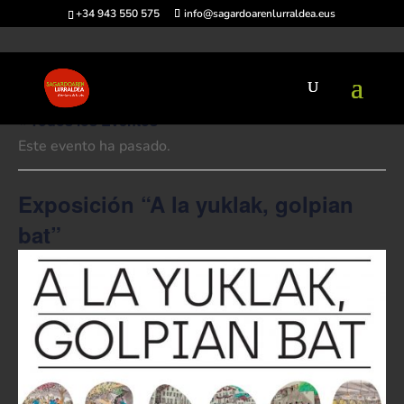
+34 943 550 575
info@sagardoarenlurraldea.eus
« Todos los Eventos
Este evento ha pasado.
Exposición “A la yuklak, golpian
bat”