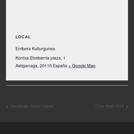
LOCAL
Erribera Kulturgunea
Kontxa Etxeberria plaza, 1
Astigarraga
,
20115
España
+ Google Map
Navegación del Evento
Gipuzkoako Artzain Eguna
Cider Week 2024