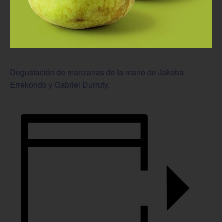
Degustación de manzanas de la mano de Jakoba
Errekondo y Gabriel Durruty.