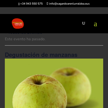
+34 943 550 575
info@sagardoarenlurraldea.eus
« Todos los Eventos
Este evento ha pasado.
Degustación de manzanas