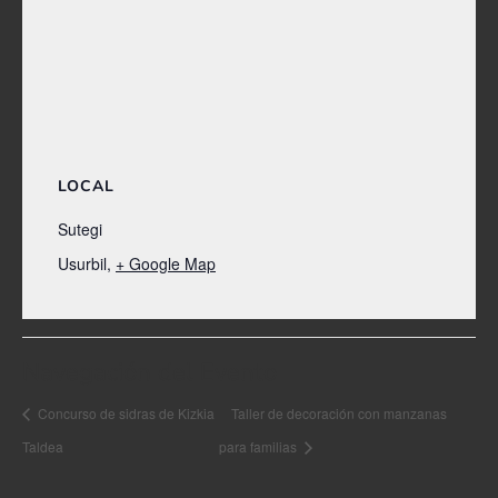
LOCAL
Sutegi
Usurbil
,
+ Google Map
Navegación del Evento
Concurso de sidras de Kizkia
Taller de decoración con manzanas
Taldea
para familias