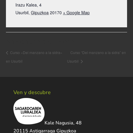
Irazu Kalea, 4
Usurbil
,
Gipuzkoa
20170
+ Google Map
Navegación del Evento
Curso «Del manzano a la sidra»
Curso “Del manzano a la sidra” en
en Usurbil
Usurbil
Ven y descubre
Kale Nagusia, 48
20115 Astigarraga Gipuzkoa