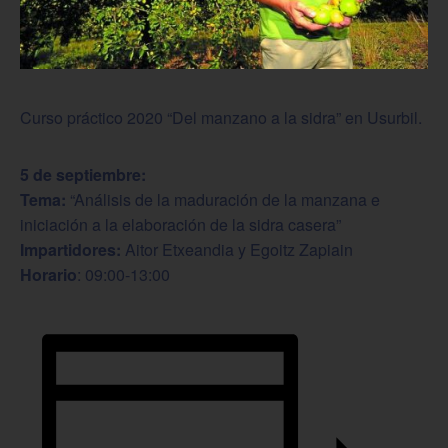
Curso práctico 2020 “Del manzano a la sidra” en Usurbil.
5 de septiembre:
Tema:
“Análisis de la maduración de la manzana e
iniciación a la elaboración de la sidra casera”
Impartidores:
Aitor Etxeandia y Egoitz Zapiain
Horario
: 09:00-13:00