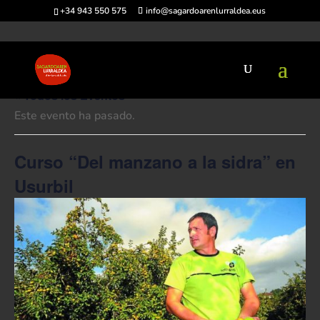
+34 943 550 575
info@sagardoarenlurraldea.eus
« Todos los Eventos
Este evento ha pasado.
Curso “Del manzano a la sidra” en
Usurbil