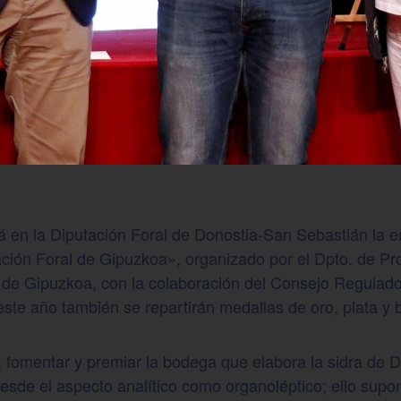
rá en la Diputación Foral de Donostia-San Sebastián la 
ción Foral de Gipuzkoa», organizado por el Dpto. de P
l de Gipuzkoa, con la colaboración del Consejo Regulad
te año también se repartirán medallas de oro, plata y 
r, fomentar y premiar la bodega que elabora la sidra de
esde el aspecto analítico como organoléptico; ello sup