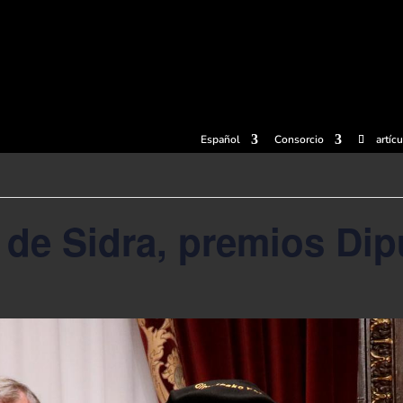
radas
Experiencias
Sidrerías
Museo de la sidra
Centro d
Español
Consorcio
artíc
de Sidra, premios Dip