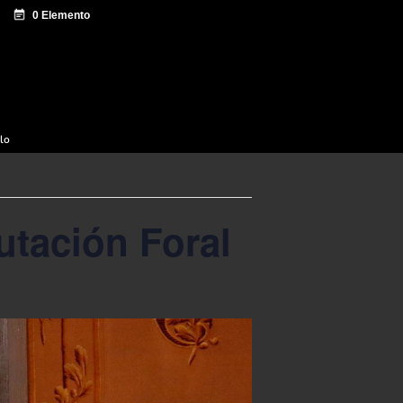
e documentación
Sagardo Forum
Difusión
ulo
utación Foral