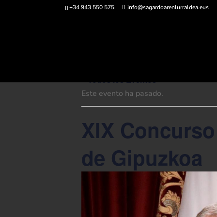
+34 943 550 575
info@sagardoarenlurraldea.eus
Comprar ent
« Todos los Eventos
Este evento ha pasado.
XIX Concurso 
de Gipuzkoa