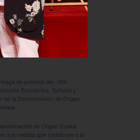
entrega de premios del «XIX
romoción Económica, Turismo y
or de la Denominación de Origen
bronce.
 Denominación de Origen Euskal
one una medida que contribuye a la