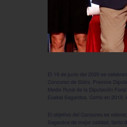
El 19 de junio del 2020 se celebra
Concurso de Sidra. Premios Diputa
Medio Rural de la Diputación Fora
Euskal Sagardoa. Como en 2019, es
El objetivo del Concurso es valora
Sagardoa de mejor calidad, tanto d