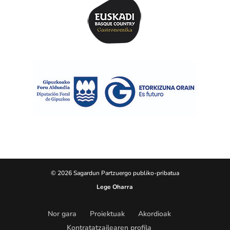
© 2026 Sagardun Partzuergo publiko-pribatua
Lege Oharra
Nor gara
Proiektuak
Akordioak
Kontratatzailearen profila