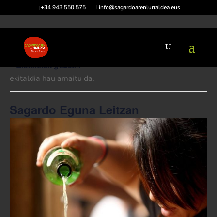
+34 943 550 575
info@sagardoarenlurraldea.eus
« Ekitaldiak guztiak
ekitaldia hau amaitu da.
Sagardo Eguna Leitzan