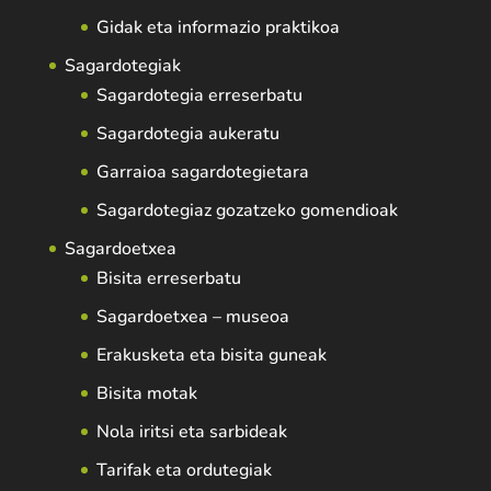
Gidak eta informazio praktikoa
Sagardotegiak
Sagardotegia erreserbatu
Sagardotegia aukeratu
Garraioa sagardotegietara
Sagardotegiaz gozatzeko gomendioak
Sagardoetxea
Bisita erreserbatu
Sagardoetxea – museoa
Erakusketa eta bisita guneak
Bisita motak
Nola iritsi eta sarbideak
Tarifak eta ordutegiak