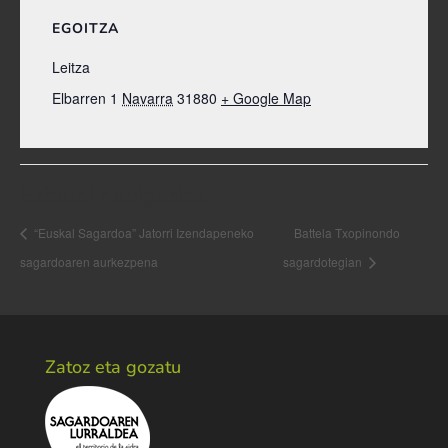
EGOITZA
Leitza
Elbarren 1
Navarra
31880
+ Google Map
Ekitaldi nabigazioa
“Euskal Sagardoa” Jatorri Izendapeneko
Battela Txopinondo
sagardoaren aurkezpena
sagardotegian
Zatoz eta gozatu