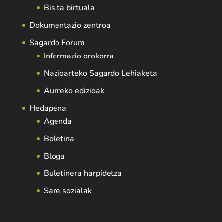
Bisita birtuala
Dokumentazio zentroa
Sagardo Forum
Informazio orokorra
Nazioarteko Sagardo Lehiaketa
Aurreko edizioak
Hedapena
Agenda
Boletina
Bloga
Buletinera harpidetza
Sare sozialak