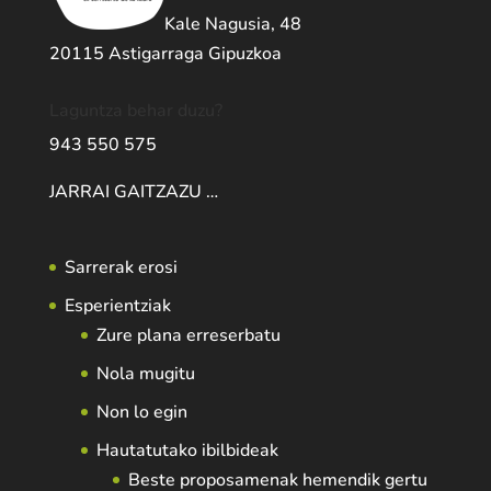
Kale Nagusia, 48
20115 Astigarraga Gipuzkoa
Laguntza behar duzu?
943 550 575
JARRAI GAITZAZU …
Sarrerak erosi
Esperientziak
Zure plana erreserbatu
Nola mugitu
Non lo egin
Hautatutako ibilbideak
Beste proposamenak hemendik gertu