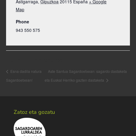
Astigarraga
,
Gipuzkoa
20115
España
+ Google
Map
Phone
943 550 575
Ekitaldi nabigazioa
Esna dadila natura
Aste Santua Sagardoetxean: sagardo dastaketa
Sagardoetxean!
eta Euskal Herriko gazten dastaketa
Zatoz eta gozatu