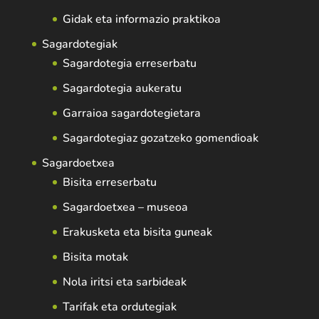
Gidak eta informazio praktikoa
Sagardotegiak
Sagardotegia erreserbatu
Sagardotegia aukeratu
Garraioa sagardotegietara
Sagardotegiaz gozatzeko gomendioak
Sagardoetxea
Bisita erreserbatu
Sagardoetxea – museoa
Erakusketa eta bisita guneak
Bisita motak
Nola iritsi eta sarbideak
Tarifak eta ordutegiak