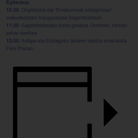
Egitaraua
:
10:30
: Ongietorria eta “Emakumeak ardogintzan”
erakusketaren inaugurazioa Sagardoetxean.
11:30
: Sagardoetxeako bisita gidatua. Ondoren, herrian
zehar desfilea.
12:30
: Astigar eta Eltziegoko taldeen dantza emanaldia
Foru Plazan.