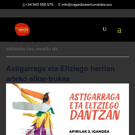
+34 943 550 575
info@sagardoarenlurraldea.eus
« Ekitaldiak guztiak
ekitaldia hau amaitu da.
Astigarraga eta Eltziego herrien
arteko elkar-trukea