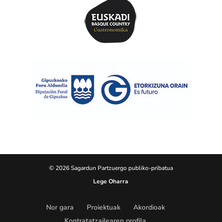
© 2026 Sagardun Partzuergo publiko-pribatua
Lege Oharra
Nor gara
Proiektuak
Akordioak
Kontratatzailearen profila