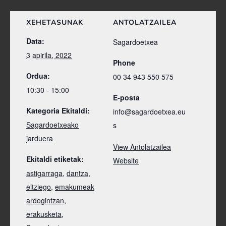
XEHETASUNAK
ANTOLATZAILEA
Data:
Sagardoetxea
3 apirila, 2022
Phone
Ordua:
00 34 943 550 575
10:30 - 15:00
E-posta
Kategoria Ekitaldi:
info@sagardoetxea.eu
Sagardoetxeako
s
jarduera
View Antolatzailea
Ekitaldi etiketak:
Website
astigarraga
,
dantza
,
eltziego
,
emakumeak
ardogintzan
,
erakusketa
,