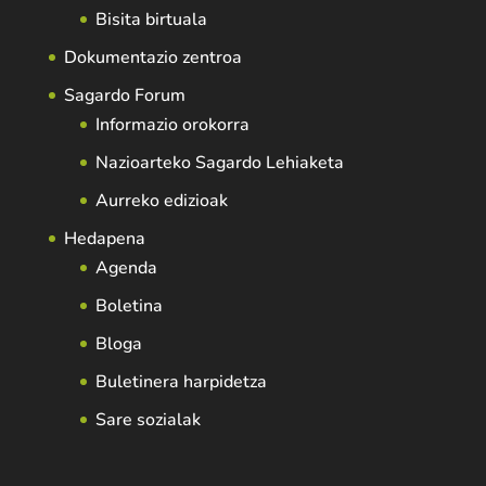
Bisita birtuala
Dokumentazio zentroa
Sagardo Forum
Informazio orokorra
Nazioarteko Sagardo Lehiaketa
Aurreko edizioak
Hedapena
Agenda
Boletina
Bloga
Buletinera harpidetza
Sare sozialak