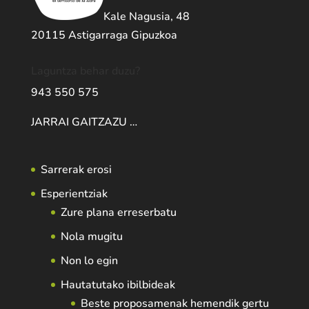
Kale Nagusia, 48
20115 Astigarraga Gipuzkoa
Laguntza behar duzu?
943 550 575
JARRAI GAITZAZU …
Sarrerak erosi
Esperientziak
Zure plana erreserbatu
Nola mugitu
Non lo egin
Hautatutako ibilbideak
Beste proposamenak hemendik gertu