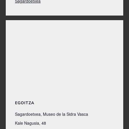
Sagardoetxea
EGOITZA
Sagardoetxea, Museo de la Sidra Vasca
Kale Nagusia, 48