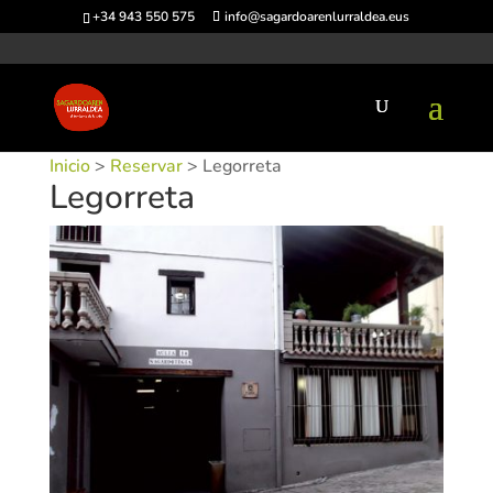
+34 943 550 575
info@sagardoarenlurraldea.eus
Inicio
>
Reservar
> Legorreta
Legorreta