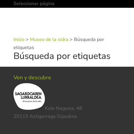
Seleccionar página
Inicio
>
Museo de la sidra
>
Búsqueda por
etiquetas
Búsqueda por etiquetas
Ven y descubre
Kale Nagusia, 48
20115 Astigarraga Gipuzkoa
Necesitas ayuda ?