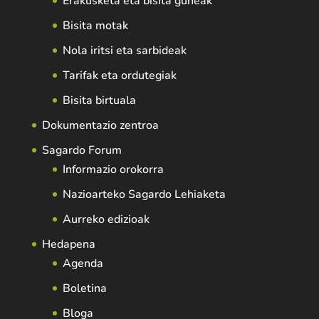
Erakusketa eta bisita guneak
Bisita motak
Nola iritsi eta sarbideak
Tarifak eta ordutegiak
Bisita birtuala
Dokumentazio zentroa
Sagardo Forum
Informazio orokorra
Nazioarteko Sagardo Lehiaketa
Aurreko edizioak
Hedapena
Agenda
Boletina
Bloga