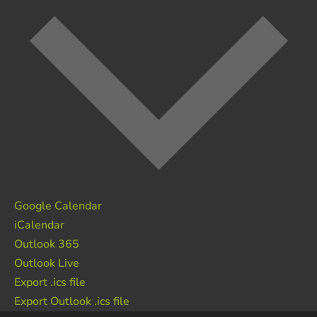
Google Calendar
iCalendar
Outlook 365
Outlook Live
Export .ics file
Export Outlook .ics file