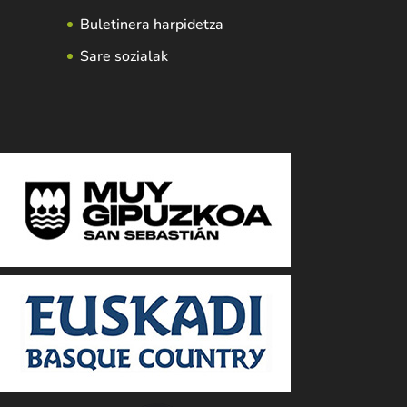
Buletinera harpidetza
Sare sozialak