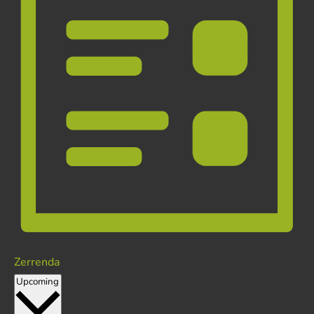
Zerrenda
Hautatu
Upcoming
data