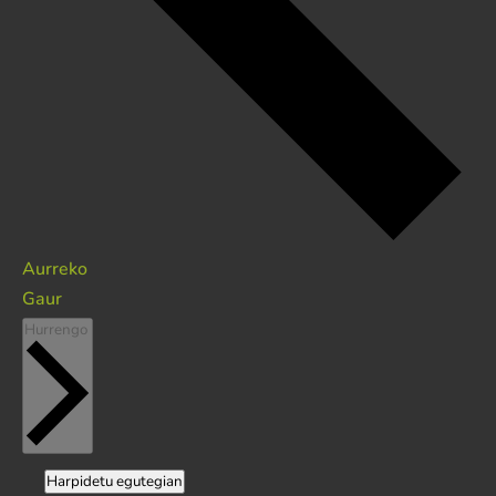
Ekitaldiak
Aurreko
Gaur
Ekitaldiak
Hurrengo
Harpidetu egutegian