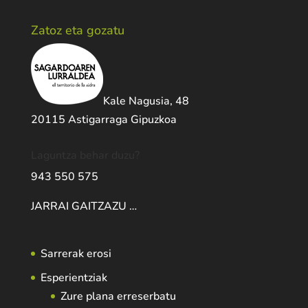
Zatoz eta gozatu
Kale Nagusia, 48
20115 Astigarraga Gipuzkoa
Laguntza behar duzu?
943 550 575
JARRAI GAITZAZU …
Sarrerak erosi
Esperientziak
Zure plana erreserbatu