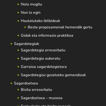
Nola mugitu
Non lo egin
Hautatutako ibilbideak
Beste proposamenak hemendik gertu
Gidak eta informazio praktikoa
Sagardotegiak
Sagardotegia erreserbatu
Sagardotegia aukeratu
Garraioa sagardotegietara
Sagardotegiaz gozatzeko gomendioak
Sagardoetxea
Bisita erreserbatu
Sagardoetxea – museoa