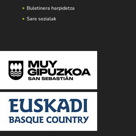
Buletinera harpidetza
Sare sozialak