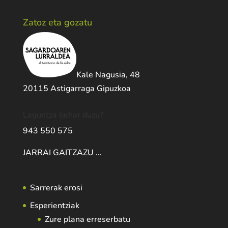
Zatoz eta gozatu
Kale Nagusia, 48
20115 Astigarraga Gipuzkoa
Laguntza behar duzu?
943 550 575
JARRAI GAITZAZU …
Sarrerak erosi
Esperientziak
Zure plana erreserbatu