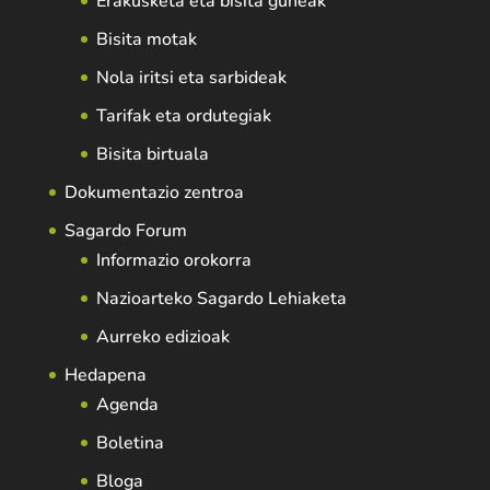
Erakusketa eta bisita guneak
Bisita motak
Nola iritsi eta sarbideak
Tarifak eta ordutegiak
Bisita birtuala
Dokumentazio zentroa
Sagardo Forum
Informazio orokorra
Nazioarteko Sagardo Lehiaketa
Aurreko edizioak
Hedapena
Agenda
Boletina
Bloga