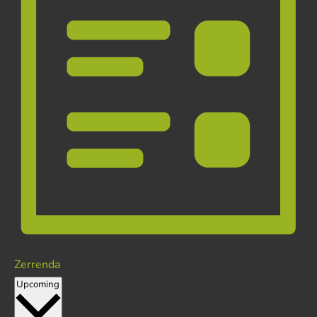
Zerrenda
Hautatu
Upcoming
data