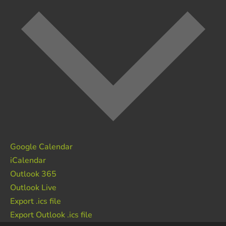
Google Calendar
iCalendar
Outlook 365
Outlook Live
Export .ics file
Export Outlook .ics file