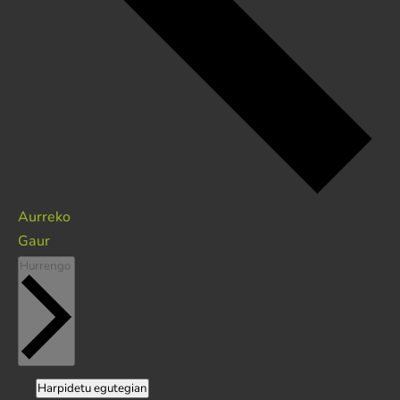
Ekitaldiak
Aurreko
Gaur
Ekitaldiak
Hurrengo
Harpidetu egutegian