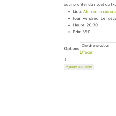
pour profiter du rituel du tx
Lieu
:
Alorrenea cidreri
Jour:
Vendredi 1er déc
Heure:
20:30
Prix:
39€
Options
Effacer
quantité
de
Ajouter au panier
Activités