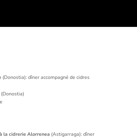
e
(Donostia): dîner accompagné de cidres
e
(Donostia)
e
 à la cidrerie Alorrenea
(Astigarraga): dîner