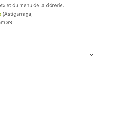
otx et du menu de la cidrerie.
e
(Astigarraga)
embre