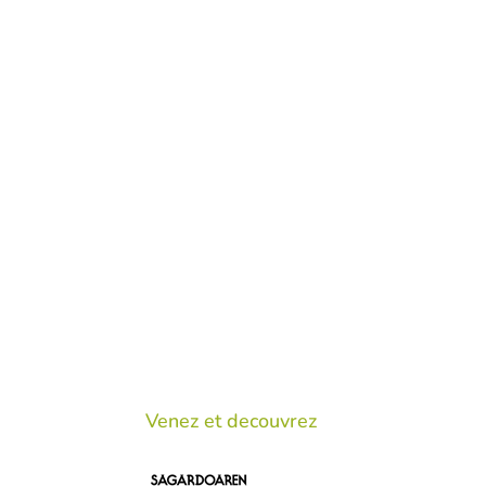
UGS :
ND
Catégorie :
Sagardo Forum
Venez et decouvrez