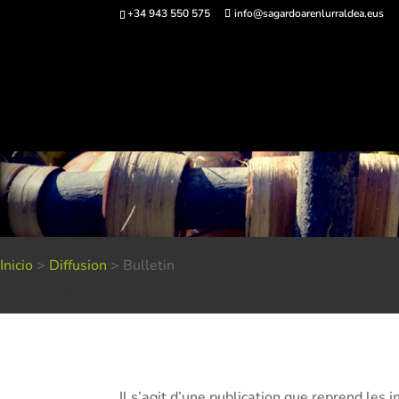
+34 943 550 575
info@sagardoarenlurraldea.eus
Acheter des bi
Inicio
>
Diffusion
>
Bulletin
Bulletin
Il s’agit d’une publication que reprend le