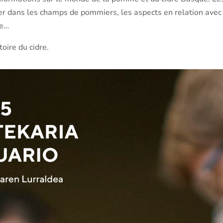
iser dans les champs de pommiers, les aspects en relation avec l
re…
toire du cidre.