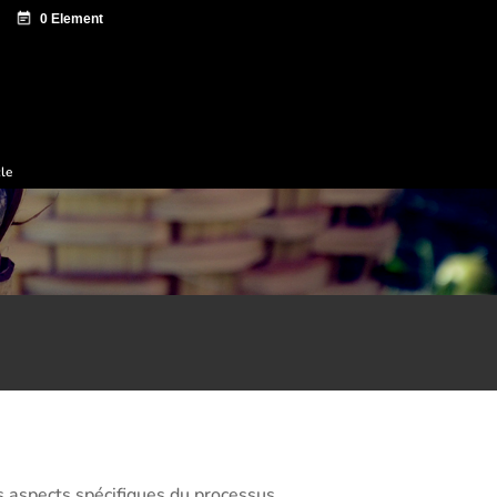
 documentation
Sagardo Forum
Diffusion
cle
s aspects spécifiques du processus