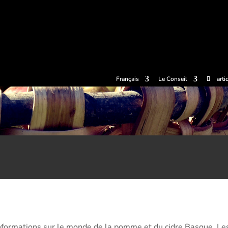
llets
Expériences
Cidreries
Le musée du Cidre
Centre de
Français
Le Conseil
arti
s informations sur le monde de la pomme et du cidre Basque. Le