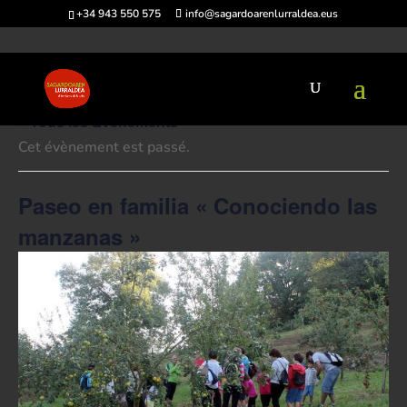
+34 943 550 575
info@sagardoarenlurraldea.eus
« Tous les Évènements
Cet évènement est passé.
Paseo en familia « Conociendo las
manzanas »