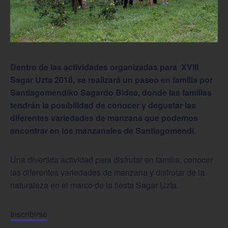
Dentro de las actividades organizadas para XVIII
Sagar Uzta 2018, se realizará un paseo en familia por
Santiagomendiko Sagardo Bidea, donde las familias
tendrán la posibilidad de conocer y degustar las
diferentes variedades de manzana que podemos
encontrar en los manzanales de Santiagomendi
.
Una divertida actividad para disfrutar en familia, conocer
las diferentes variedades de manzana y disfrutar de la
naturaleza en el marco de la fiesta Sagar Uzta.
Inscribirse