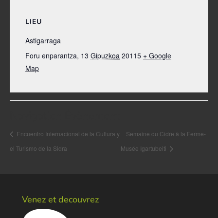
LIEU
Astigarraga
Foru enparantza, 13
Gipuzkoa
20115
+ Google
Map
Navigation Évènement
Encuentro Internacional de la Cultura y
Semaine du Cidre à la Ferme-
el Turismo de la Sidra
Musée Igartubeiti
Venez et decouvrez