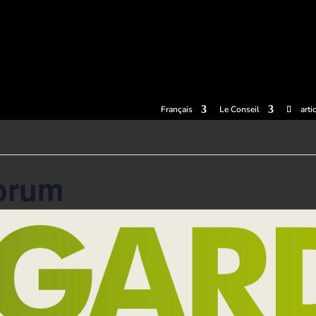
llets
Expériences
Cidreries
Le musée du Cidre
Centre de
Français
Le Conseil
arti
Forum