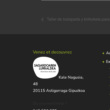
Navigation Évènement
Taller de txalaparta y kirikoketa par
Venez et decouvrez
Ac
Ex
Kale Nagusia,
48
20115 Astigarraga Gipuzkoa
Do you need help ?