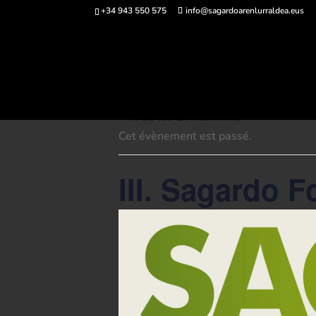
+34 943 550 575
info@sagardoarenlurraldea.eus
Acheter des bi
« Tous les Évènements
Cet évènement est passé.
III. Sagardo 