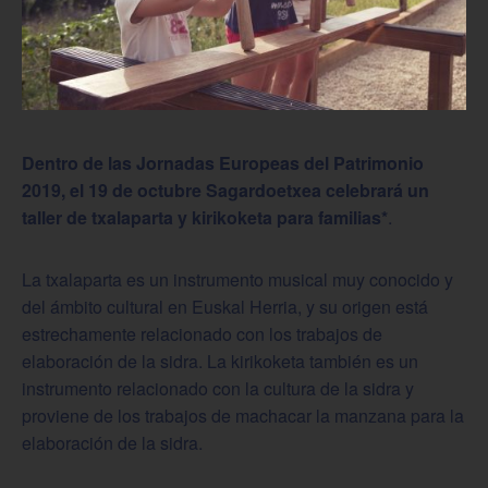
Dentro de las Jornadas Europeas del Patrimonio
2019, el 19 de octubre Sagardoetxea celebrará un
taller de txalaparta y kirikoketa para familias*
.
La txalaparta es un instrumento musical muy conocido y
del ámbito cultural en Euskal Herria, y su origen está
estrechamente relacionado con los trabajos de
elaboración de la sidra. La kirikoketa también es un
instrumento relacionado con la cultura de la sidra y
proviene de los trabajos de machacar la manzana para la
elaboración de la sidra.