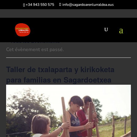
+34 943 550 575
info@sagardoarenlurraldea.eus
« Tous les Évènements
Cet évènement est passé.
Taller de txalaparta y kirikoketa
para familias en Sagardoetxea