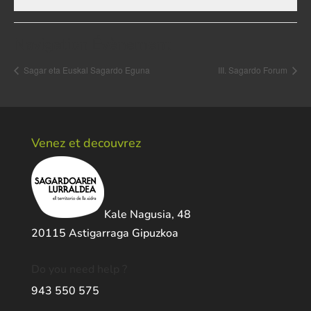
Navigation Évènement
Sagar eta Euskal Sagardo Eguna
III. Sagardo Forum
Venez et decouvrez
Kale Nagusia, 48
20115 Astigarraga Gipuzkoa
Do you need help ?
943 550 575