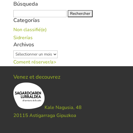
Búsqueda
Rechercher :
Categorías
Non classifié(e)
Sidrerías
Archivos
Archivos
Coment réserver/a>
Venez et decouvrez
Kale Nagusia, 48
20115 Astigarraga Gipuzkoa
Do you need help ?