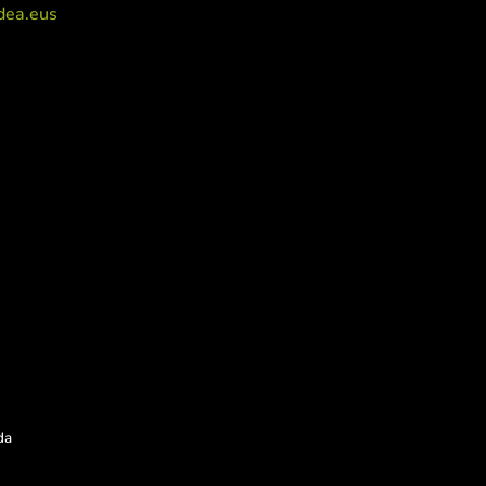
dea.eus
da